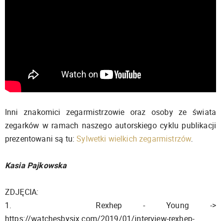
Inni znakomici zegarmistrzowie oraz osoby ze świata
zegarków w ramach naszego autorskiego cyklu publikacji
prezentowani są tu:
Sylwetki wielkich zegarmistrzów
.
Kasia Pajkowska
ZDJĘCIA:
1. Rexhep - Young ->
https://watchesbysjx.com/2019/01/interview-rexhep-