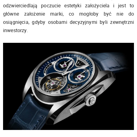
odzwierciedlają poczucie estetyki założyciela i jest to
główne założenie marki, co mogłoby być nie do
osiągnięcia, gdyby osobami decyzyjnymi byli zewnętrzni
inwestorzy.