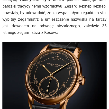
bardziej tradycyjnemu wzornictwu. Zegarki Rexhep Rexhepi
powstały, by udowodnić, że za wspaniałym zegarkiem stoi
wybitny zegarmistrz a umieszczenie nazwiska na tarczy
jest dowodem na odwagę niezależnego, zaledwie 35
letniego zegarmistrza z Kosowa.