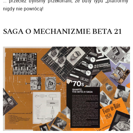
... przecież byliśmy przekonani, że buty typu „platformy”
nigdy nie powrócą!
SAGA O MECHANIZMIE BETA 21