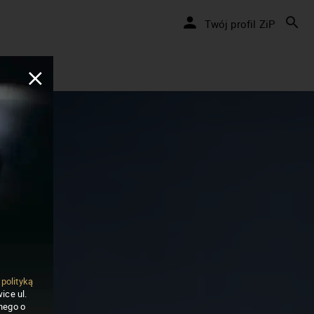
Twój profil ZiP
ą
polityką
ice ul.
nego o