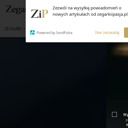
Zezwól na wysyłkę powiadomień o
nowych artykułach od zegarkiipasja.pl
ZEGARKI
WIADOMOŚCI
WIEDZA
MARKI
Nie zezwalaj
Powered by SendPulse
Wy
p