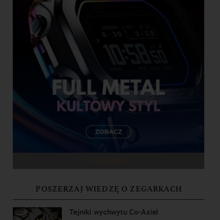
REKLAMA
POSZERZAJ WIEDZĘ O ZEGARKACH
Tajniki wychwytu Co-Axial