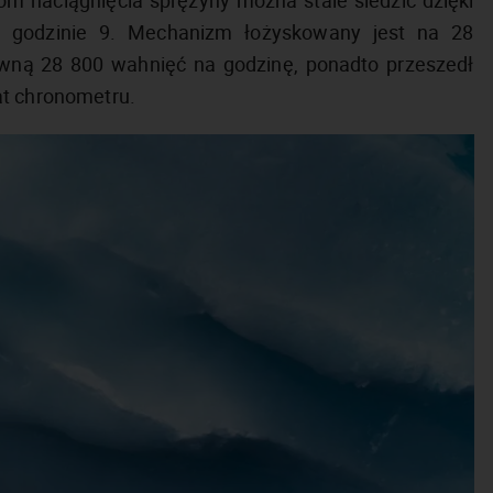
m naciągnięcia sprężyny można stale śledzić dzięki
 godzinie 9. Mechanizm łożyskowany jest na 28
równą 28 800 wahnięć na godzinę, ponadto przeszedł
at chronometru.