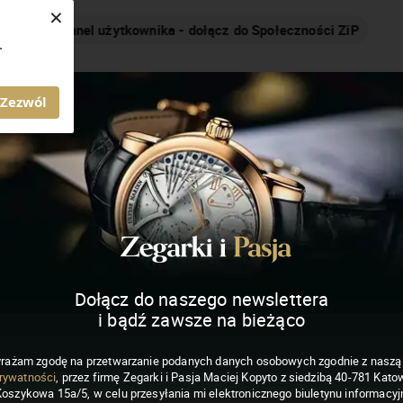
×
Nakręcamy pozytywnie... cały czas!
.
MAGAZYN ZEGARKI I PASJA
Zezwól
Dołącz do naszego newslettera
i bądź zawsze na bieżąco
rażam zgodę na przetwarzanie podanych danych osobowych zgodnie z nasz
rywatności
, przez firmę Zegarki i Pasja Maciej Kopyto z siedzibą 40-781 Katow
Koszykowa 15a/5, w celu przesyłania mi elektronicznego biuletynu informacyj