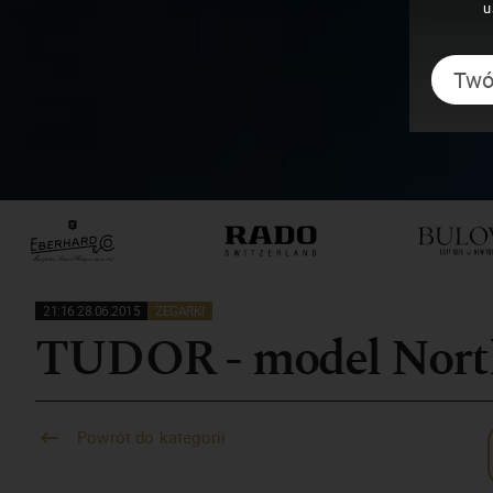
u
21:16 28.06.2015
ZEGARKI
TUDOR - model Nort
Powrót do kategorii