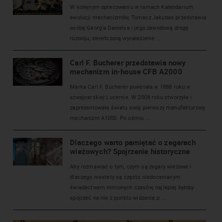
W kolejnym opracowaniu w ramach Kalendarium
ewolucji mechanizmów, Tomasz Jakubas przedstawia
osobę Georg'a Danielsa i jego zawodową drogę
rozwoju, zwieńczoną wynalezienie ...
Carl F. Bucherer przedstawia nowy
mechanizm in-house CFB A2000
Marka Carl F. Bucherer powstała w 1888 roku w
szwajcarskiej Lucernie. W 2008 roku stworzyła i
zaprezentowała światu swój pierwszy manufakturowy
mechanizm A1000. Po ośmiu ...
Dlaczego warto pamiętać o zegarach
wieżowych? Spojrzenie historyczne
Aby rozmawiać o tym, czym są zegary wieżowe i
dlaczego niestety są często niedocenianym
świadectwem minionych czasów, najlepiej byłoby
spojrzeć na nie z punktu widzenia p ...