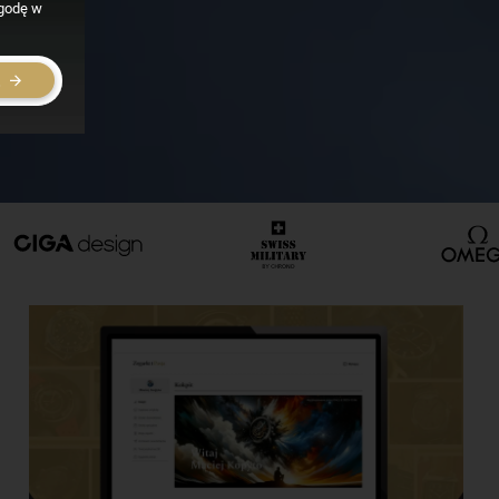
zgodę w
E