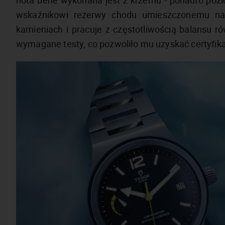
nota bene wykonana jest z krzemu - ponadto pozio
wskaźnikowi rezerwy chodu umieszczonemu na
kamieniach i pracuje z częstotliwością balansu 
wymagane testy, co pozwoliło mu uzyskać certyfik