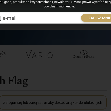
sługach, produktach i wydarzeniach („newsletter”). Masz prawo wycofać tę 
dowolnym momencie.
ZAPISZ MNI
h Flag
Zaloguj się lub zarejestruj aby dodać artykuł do ulubionych