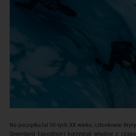
Na początku lat 50-tych XX wieku, członkowie Bryty
Greenland Expedition) korzystali właśnie z czas