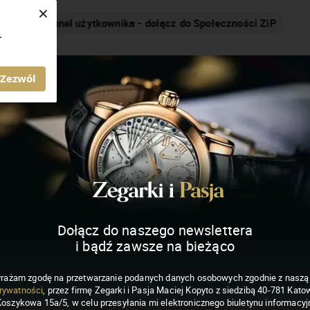
×
Nakręcamy pozytywnie... cały czas!
.
MAGAZYN ZEGARKI I PASJA
Zezwól
Dołącz do naszego newslettera
i bądź zawsze na bieżąco
rażam zgodę na przetwarzanie podanych danych osobowych zgodnie z nasz
rywatności
, przez firmę Zegarki i Pasja Maciej Kopyto z siedzibą 40-781 Katow
Koszykowa 15a/5, w celu przesyłania mi elektronicznego biuletynu informacyj