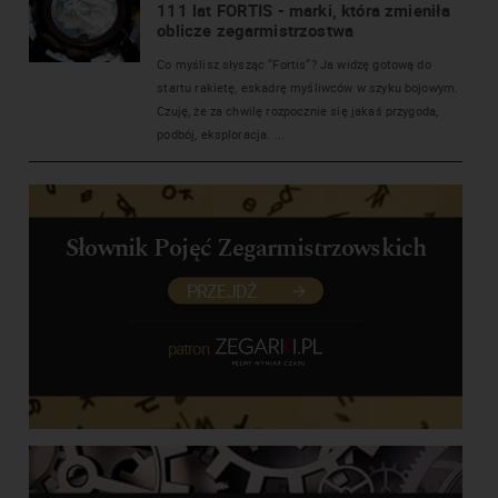
111 lat FORTIS - marki, która zmieniła
oblicze zegarmistrzostwa
Co myślisz słysząc “Fortis”? Ja widzę gotową do
startu rakietę, eskadrę myśliwców w szyku bojowym.
Czuję, że za chwilę rozpocznie się jakaś przygoda,
podbój, eksploracja. ...
Słownik Pojęć Zegarmistrzowskich
PRZEJDŹ
patron