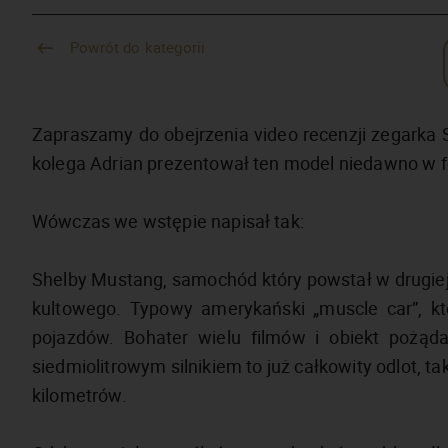
Powrót do kategorii
Zapraszamy do obejrzenia video recenzji zegarka S
kolega Adrian prezentował ten model niedawno w fo
Wówczas we wstępie napisał tak:
Shelby Mustang, samochód który powstał w drugiej 
kultowego. Typowy amerykański „muscle car”, k
pojazdów. Bohater wielu filmów i obiekt pożąd
siedmiolitrowym silnikiem to już całkowity odlot, ta
kilometrów.