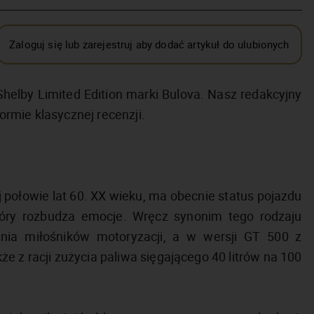
Zaloguj się lub zarejestruj aby dodać artykuł do ulubionych
helby Limited Edition marki Bulova. Nasz redakcyjny
rmie klasycznej recenzji.
połowie lat 60. XX wieku, ma obecnie status pojazdu
tóry rozbudza emocje. Wręcz synonim tego rodzaju
ania miłośników motoryzacji, a w wersji GT 500 z
kże z racji zużycia paliwa sięgającego 40 litrów na 100