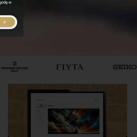
zgodę w
E