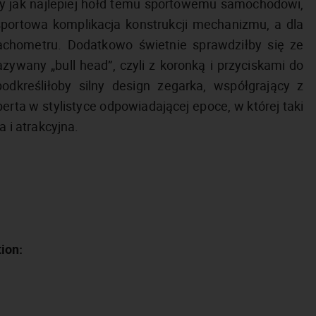
y jak najlepiej hołd temu sportowemu samochodowi,
portowa komplikacja konstrukcji mechanizmu, a dla
 tachometru. Dodatkowo świetnie sprawdziłby się ze
wany „bull head”, czyli z koronką i przyciskami do
dkreśliłoby silny design zegarka, współgrający z
a w stylistyce odpowiadającej epoce, w której taki
 i atrakcyjna.
ion: