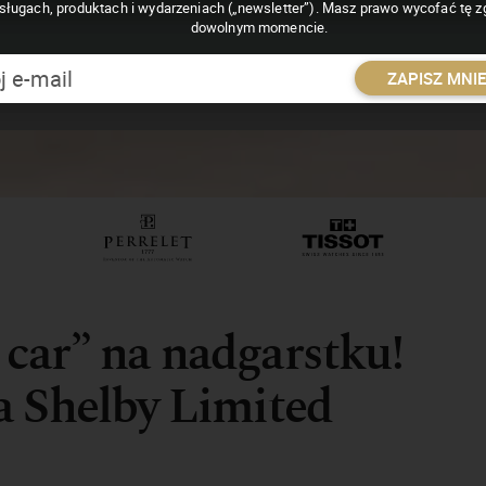
sługach, produktach i wydarzeniach („newsletter”). Masz prawo wycofać tę 
dowolnym momencie.
ZAPISZ MNI
car” na nadgarstku!
a Shelby Limited