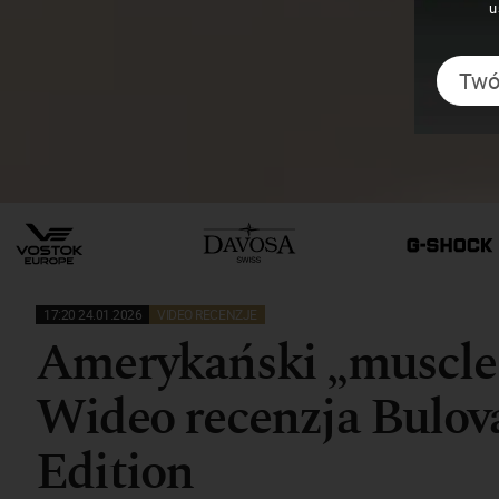
u
17:20 24.01.2026
VIDEO RECENZJE
Amerykański „muscle 
Wideo recenzja Bulov
Edition