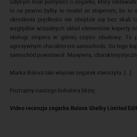
Gdybym miał pomyśleć o zegarku, który oddawałb
to na pewno byłby to model ze stoperem, bo to s
określenia prędkości nie obejdzie się bez skali
względów wizualnych układ elementów koperty nazy
obsługi stopera w górnej części obudowy. To po
agresywnym charakterem samochodu. Do tego kopert
samochód powstawał. Masywna, charakterystyczna
Marka Bulova taki właśnie zegarek stworzyła. […]
Poznajmy naszego bohatera bliżej.
Video recenzja zegarka Bulova Shelby Limited Edit