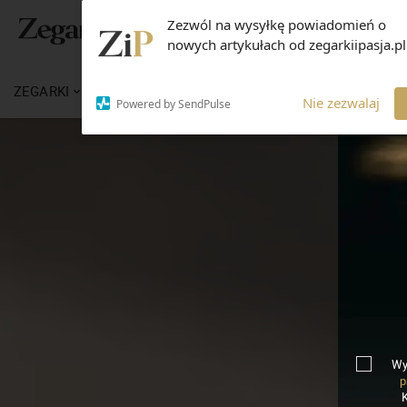
Zezwól na wysyłkę powiadomień o
nowych artykułach od zegarkiipasja.pl
ZEGARKI
WIADOMOŚCI
WIEDZA
MARKI
Nie zezwalaj
Powered by SendPulse
Wy
p