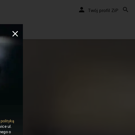
Twój profil ZiP
ą
polityką
ice ul.
nego o