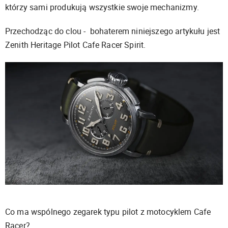
którzy sami produkują wszystkie swoje mechanizmy.
Przechodząc do clou - bohaterem niniejszego artykułu jest
Zenith Heritage Pilot Cafe Racer Spirit.
Co ma wspólnego zegarek typu pilot z motocyklem Cafe
Racer?