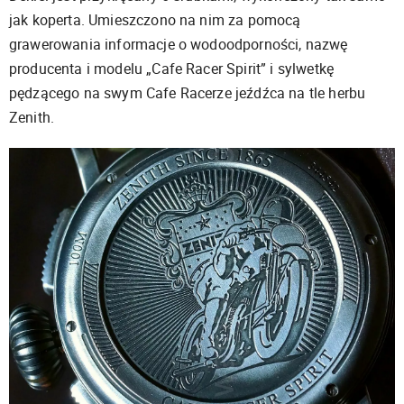
jak koperta. Umieszczono na nim za pomocą
grawerowania informacje o wodoodporności, nazwę
producenta i modelu „Cafe Racer Spirit” i sylwetkę
pędzącego na swym Cafe Racerze jeźdźca na tle herbu
Zenith.