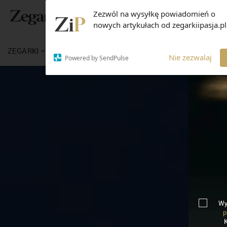
Zezwól na wysyłkę powiadomień o
nowych artykułach od zegarkiipasja.pl
ZEGARKI
WIADOMOŚCI
WIEDZA
MARKI
Nie zezwalaj
Powered by SendPulse
Wy
p