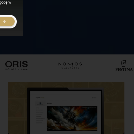
zgodę w
E