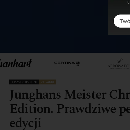
u
11:25 08.05.2026
ZEGARKI
Junghans Meister Ch
Edition. Prawdziwe pe
edycji