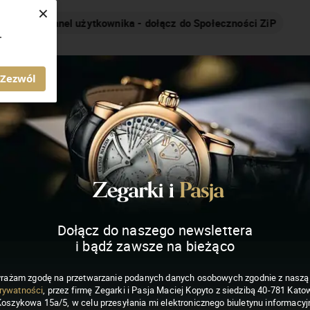
×
Nakręcamy pozytywnie... cały czas!
.
MAGAZYN ZEGARKI I PASJA
Zezwól
Dołącz do naszego newslettera
i bądź zawsze na bieżąco
rażam zgodę na przetwarzanie podanych danych osobowych zgodnie z nasz
rywatności
, przez firmę Zegarki i Pasja Maciej Kopyto z siedzibą 40-781 Katow
Koszykowa 15a/5, w celu przesyłania mi elektronicznego biuletynu informacyj