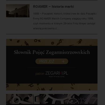
ROAMER – historia marki
1888 – Początek historii, która trwa do dziś Początki
firmy ROAMER Watch Company sięgają roku 1888,
czyli momentu w którym 29-letni Fritz Meyer założył
własną pracownię z ...
Słownik Pojęć Zegarmistrzowskich
PRZEJDŹ
patron