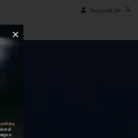
Twój profil ZiP
ą
polityką
ice ul.
nego o