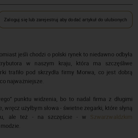
Zaloguj się lub zarejestruj aby dodać artykuł do ulubionych
miast jeśli chodzi o polski rynek to niedawno odbyła
trybutora w naszym kraju, która ma szczęśliwe
ki trafiło pod skrzydła firmy Morwa, co jest dobrą
- co najważniejsze.
ego” punktu widzenia, bo to nadal firma z długimi
e, wręcz użyłbym słowa - świetne zegarki, które słyną
ignu, ale też - na szczęście - w
Szwarzwaldzkim
i modzie.