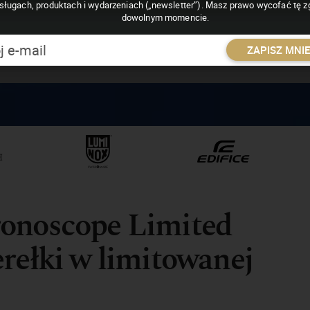
sługach, produktach i wydarzeniach („newsletter”). Masz prawo wycofać tę 
dowolnym momencie.
ZAPISZ MNI
ronoscope Limited
rełki w limitowanej