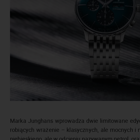
Marka Junghans wprowadza dwie limitowane edyc
robiących wrażenie – klasycznych, ale mocnych i 
niebieskiego, ale w odcieniu nazywanym petrol, oraz