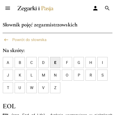
Słownik pojęć zegarmistrzowskich
Powrót do słownika
Na skróty:
A
B
C
D
E
F
G
H
I
J
K
L
M
N
O
P
R
S
T
U
W
V
Z
EOL