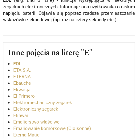
EOL
(ang. End of Life) - funkcja występująca w niektórych
zegarkach elektronicznych. Informuje ona użytkownika o niskim
napięciu baterii. Objawia się poprzez rzadsze przemieszczanie
wskazówki sekundowej (np. raz na cztery sekundy etc.).
Inne pojęcia na literę "E"
EOL
ETA S.A.
ETERNA
Ebauche
Ekwacja
El Primero
Elektromechaniczny zegarek
Elektroniczny zegarek
Elinwar
Emalierstwo właściwe
Emaliowanie komórkowe (Cloisonne)
Eterna-Matic