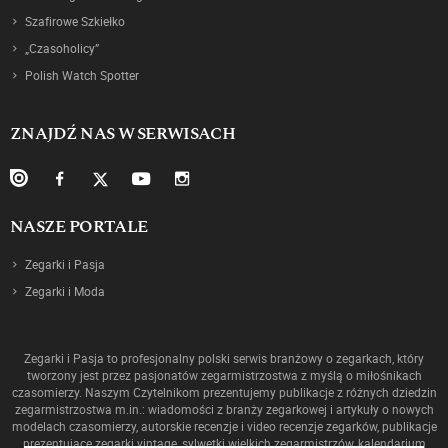
Szafirowe Szkiełko
„Czasoholicy”
Polish Watch Spotter
ZNAJDŹ NAS W SERWISACH
NASZE PORTALE
Zegarki i Pasja
Zegarki i Moda
Zegarki i Pasja to profesjonalny polski serwis branżowy o zegarkach, który
tworzony jest przez pasjonatów zegarmistrzostwa z myślą o miłośnikach
czasomierzy. Naszym Czytelnikom prezentujemy publikacje z różnych dziedzin
zegarmistrzostwa m.in.: wiadomości z branży zegarkowej i artykuły o nowych
modelach czasomierzy, autorskie recenzje i video recenzje zegarków, publikacje
prezentujące zegarki vintage, sylwetki wielkich zegarmistrzów, kalendarium