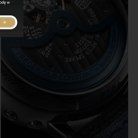
godę w
E