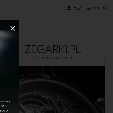
Twój profil ZiP
polityką
ce ul.
nego o