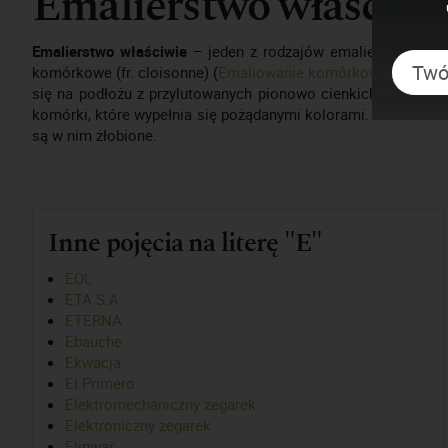
Emalierstwo właściwe
Emalierstwo właściwie
– jeden z rodzajów emalierstwa wykor
komórkowe (fr. cloisonne) (
Emaliowanie komórkowe
) oraz e
się na podłożu z przylutowanych pionowo cienkich blaszany
komórki, które wypełnia się pożądanymi kolorami. W technice
są w nim żłobione.
Inne pojęcia na literę "E"
EOL
ETA S.A.
ETERNA
Ebauche
Ekwacja
El Primero
Elektromechaniczny zegarek
Elektroniczny zegarek
Elinwar