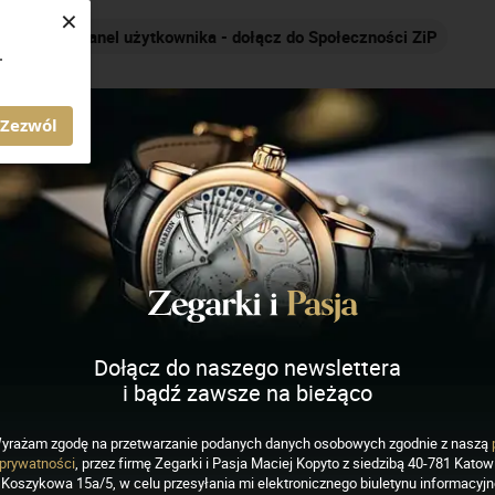
×
Nakręcamy pozytywnie... cały czas!
.
AGAZYN ZEGARKI I PASJA
Zezwól
e
Dołącz do naszego newslettera
i bądź zawsze na bieżąco
yrażam zgodę na przetwarzanie podanych danych osobowych zgodnie z naszą
EGARKI
prywatności
, przez firmę Zegarki i Pasja Maciej Kopyto z siedzibą 40-781 Katowi
E: nowości z kolekcji
Koszykowa 15a/5, w celu przesyłania mi elektronicznego biuletynu informacyj