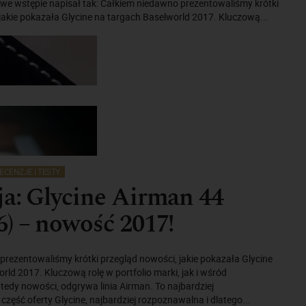
we wstępie napisał tak: Całkiem niedawno prezentowaliśmy krótki
jakie pokazała Glycine na targach Baselworld 2017. Kluczową...
ECENZJE I TESTY
a: Glycine Airman 44
) – nowość 2017!
rezentowaliśmy krótki przegląd nowości, jakie pokazała Glycine
rld 2017. Kluczową rolę w portfolio marki, jak i wśród
edy nowości, odgrywa linia Airman. To najbardziej
część oferty Glycine, najbardziej rozpoznawalna i dlatego...