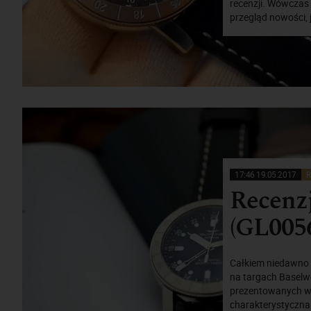
recenzji. Wówczas 
przegląd nowości, 
17:46 19.05.2017
R
Recenzj
(GL0056
Całkiem niedawno p
na targach Baselwo
prezentowanych wt
charakterystyczna 