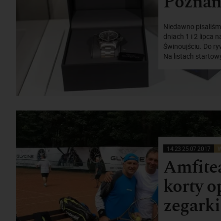
Poznań
Niedawno pisaliśm
dniach 1 i 2 lipca
Świnoujściu. Do ry
Na listach startow
14:23 25.07.2017
W
Amfitea
korty o
zegarki