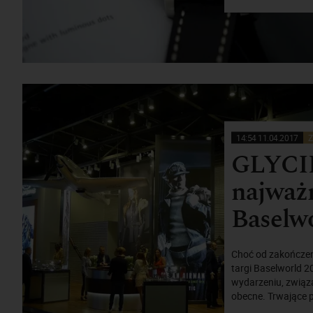
14:54 11.04.2017
Z
GLYCIN
najważn
Baselw
Choć od zakończen
targi Baselworld 2
wydarzeniu, związ
obecne. Trwające pr