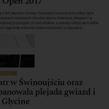
 Open 2017
y o XIV Morskim Turnieju Tenisowym Gwiazd, który odbył się w
 na kortach tenisowych Ośrodka Sportu i Rekreacji „Wyspiarz” w
walizacji przystąpiło 20 zawodników, a zawody odbyły się w deblu.
ych zagościły wówczas znane osobistości, a zwycięzcy...
IADOMOŚCI
tr w Świnoujściu oraz
panowała plejada gwiazd i
 Glycine