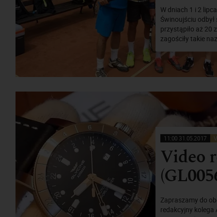
W dniach 1 i 2 lip
Świnoujściu odbył 
przystąpiło aż 20 
zagościły takie na
11:00 31.05.2017
V
Video r
(GL0056
Zapraszamy do obej
redakcyjny kolega