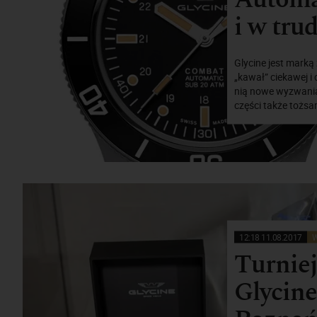
i w tr
Glycine jest marką
„kawał” ciekawej i 
nią nowe wyzwania 
części także tożsa
12:18 11.08.2017
W
Turnie
Glycine