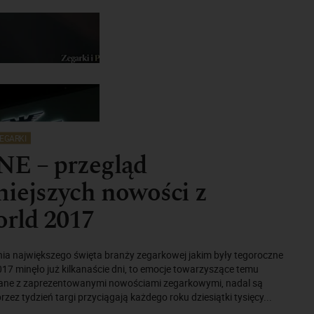
EGARKI
E – przegląd
iejszych nowości z
orld 2017
ia największego święta branży zegarkowej jakim były tegoroczne
017 minęło już kilkanaście dni, to emocje towarzyszące temu
ane z zaprezentowanymi nowościami zegarkowymi, nadal są
zez tydzień targi przyciągają każdego roku dziesiątki tysięcy...