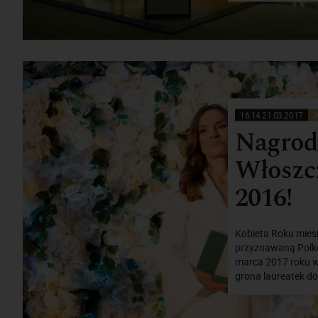
16:14 21.03.2017
W
Nagroda
Włoszcz
2016!
Kobieta Roku miesi
przyznawaną Polko
marca 2017 roku w 
grona laureatek do