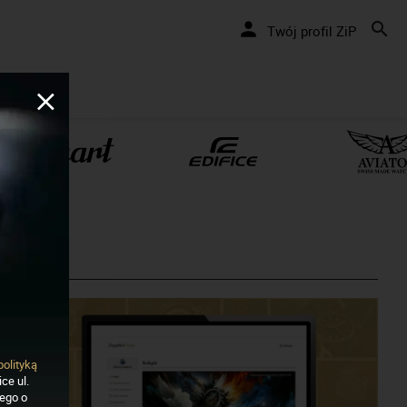
Twój profil ZiP
polityką
ce ul.
nego o