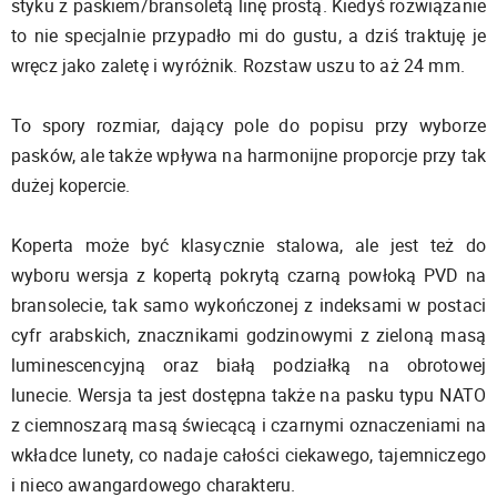
styku z paskiem/bransoletą linę prostą. Kiedyś rozwiązanie
to nie specjalnie przypadło mi do gustu, a dziś traktuję je
wręcz jako zaletę i wyróżnik. Rozstaw uszu to aż 24 mm.
To spory rozmiar, dający pole do popisu przy wyborze
pasków, ale także wpływa na harmonijne proporcje przy tak
dużej kopercie.
Koperta może być klasycznie stalowa, ale jest też do
wyboru wersja z kopertą pokrytą czarną powłoką PVD na
bransolecie, tak samo wykończonej z indeksami w postaci
cyfr arabskich, znacznikami godzinowymi z zieloną masą
luminescencyjną oraz białą podziałką na obrotowej
lunecie. Wersja ta jest dostępna także na pasku typu NATO
z ciemnoszarą masą świecącą i czarnymi oznaczeniami na
wkładce lunety, co nadaje całości ciekawego, tajemniczego
i nieco awangardowego charakteru.