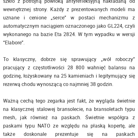
szkło z potrójną powłoką antyrefleksyjną nakładaną od
wewnętrznej strony. Każdy z prezentowanych modeli ma
uznane i cenione „serce” w postaci mechanizmu z
automatycznym naciągiem oznaczonego jako GL224, czyli
wykonanego na bazie Eta 2824. W tym wypadku w wersji
“Elabore”.
To klasyczny, dobrze się sprawujący „wół roboczy”
pracujący z częstotliwości 28 800 wahnięć balansu na
godzinę, łożyskowany na 25 kamieniach i legitymujący się
rezerwą chodu wynoszącą co najmniej 38 godzin.
Ważną cechą tego zegarka jest fakt, że wygląda świetnie
na klasycznej stalowej bransolecie, na bransoletach typu
mesh, jak również na paskach. Świetnie współgra z
paskami typu NATO ze względu na płaską kopertę, ale
także doskonale prezentuje się na paskach