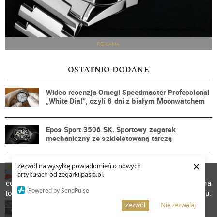
REKLAMA
OSTATNIO DODANE
Wideo recenzja Omegi Speedmaster Professional
„White Dial”, czyli 8 dni z białym Moonwatchem
Epos Sport 3506 SK. Sportowy zegarek
mechaniczny ze szkieletowaną tarczą
×
Zezwól na wysyłkę powiadomień o nowych
Ball Engineer Master II Snoopy Flying Ace.
W celu poprawienia jakości usług korzystamy z plików
artykułach od zegarkiipasja.pl.
Podniebny as przestworzy na tarczy zegarka!
cookies. Pozostanie na stronie oznacza, iż wyrażasz zgodę na
Powered by SendPulse
to, że pliki cookies będą przechowywane w Twoim urządzeniu.
Yema Flygraf Pilot French Air Force. Oficjalny
Więcej informacji
AKCEPTUJĘ
Zezwól
Nie zezwalaj
zegarek francuskich Sił Powietrznych i