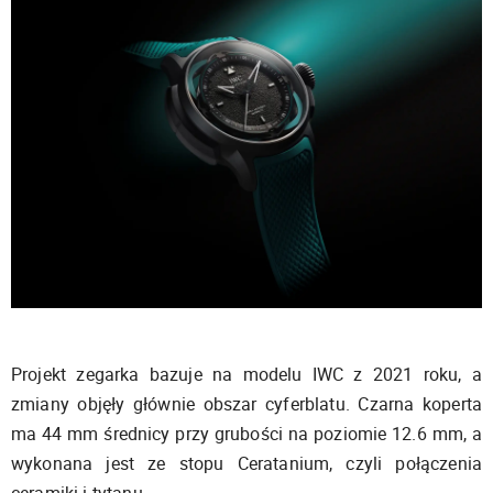
Projekt zegarka bazuje na modelu IWC z 2021 roku, a
zmiany objęły głównie obszar cyferblatu. Czarna koperta
ma 44 mm średnicy przy grubości na poziomie 12.6 mm, a
wykonana jest ze stopu Ceratanium, czyli połączenia