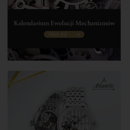
Kalendarium Ewolucji Mechanizmów
PRZEJDŹ