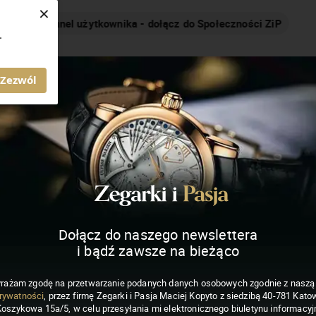
×
Nakręcamy pozytywnie... cały czas!
.
MAGAZYN ZEGARKI I PASJA
Zezwól
Dołącz do naszego newslettera
i bądź zawsze na bieżąco
rażam zgodę na przetwarzanie podanych danych osobowych zgodnie z nasz
rywatności
, przez firmę Zegarki i Pasja Maciej Kopyto z siedzibą 40-781 Katow
Koszykowa 15a/5, w celu przesyłania mi elektronicznego biuletynu informacyj