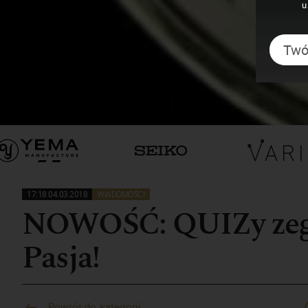
u
17:18 04.03.2018
WIADOMOŚCI
NOWOŚĆ: QUIZy zega
Pasja!
Powrót do kategorii