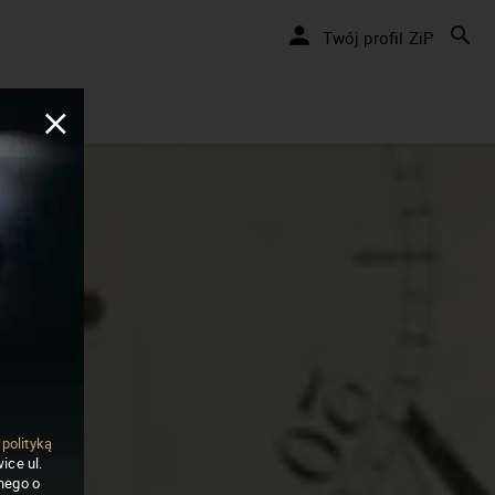
Twój profil ZiP
ą
polityką
ice ul.
nego o