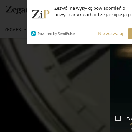
Zezwól na wysyłkę powiadomień o
nowych artykułach od zegarkiipasja.pl
ZEGARKI
WIADOMOŚCI
WIEDZA
MARKI
Nie zezwalaj
Powered by SendPulse
Wy
p