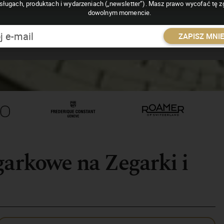
sługach, produktach i wydarzeniach („newsletter”). Masz prawo wycofać tę 
dowolnym momencie.
ZAPISZ MNI
rkowe na Zegarki i