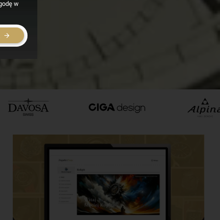
zgodę w
E