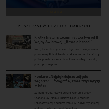
REKLAMA
POSZERZAJ WIEDZĘ O ZEGARKACH
Krótka historia zegarmistrzostwa od II
Wojny Światowej. „Bitwa o handel”
Nie tylko na fali ujawniania tajemnic funkcjonowania
powojennej Polski, bardzo ciekawą może okazać się
próba przedstawienia historii niezwykłego zawodu,
jakim jest zegarm ...
Konkurs „Najpiękniejsze zdjęcie
zegarka” – fotografie, które zwyciężyły
w lutym!
Za nami druga, lutowa edycja konkursu grupy
Czasoholicy „Najpiękniejsze zdjęcie zegarka”.
Przedstawiamy podsumowanie, w którym wyłaniamy
najlepsze zdjęcia zegarków należą ...