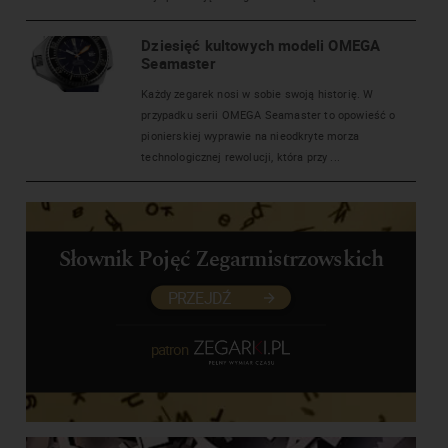
Dziesięć kultowych modeli OMEGA
Seamaster
Każdy zegarek nosi w sobie swoją historię. W
przypadku serii OMEGA Seamaster to opowieść o
pionierskiej wyprawie na nieodkryte morza
technologicznej rewolucji, która przy ...
Słownik Pojęć Zegarmistrzowskich
PRZEJDŹ
patron