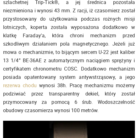
szlachetnej Trip-Tick®, a jej średnica pozostała
niezmieniona i wynosi 43 mm. Z racji, iż czasomierz został
przystosowany do użytkowania podczas rożnych misji
lotniczych, koperta została wyposażona dodatkowo w
klatkę Faraday'a, która chroni mechanizm przed
szkodliwym działaniem pola magnetycznego. Jeżeli już
mowa o mechanizmie, to bijącym sercem U-22 jest kaliber
13 1/4” BE-36AE z automatycznym naciągiem sprężyny i
certyfikatem chronometru COSC. Dodatkowo mechanizm
posiada opatentowany system antywstrząsowy, a jego
rezerwa chodu
wynosi 38h. Pracę mechanizmu możemy
podziwiać przez transparentny dekiel, który został
przymocowany za pomocą 6 śrub. Wodoszczelność
obudowy czasomierza wynosi 100 metrów.