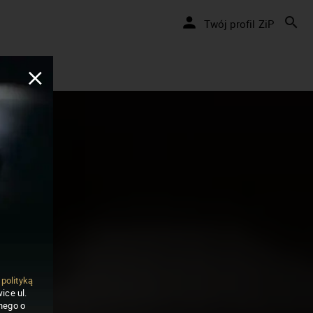
Twój profil ZiP
ą
polityką
ice ul.
nego o