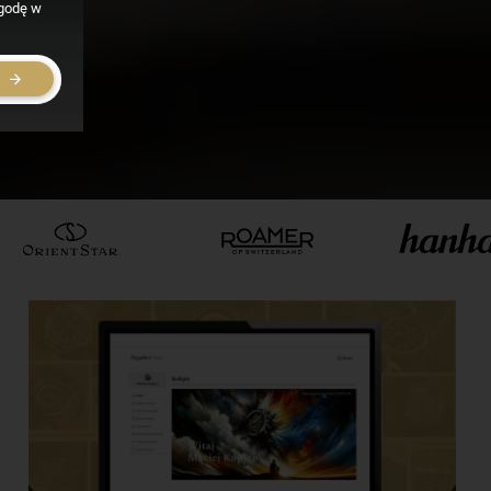
zgodę w
E