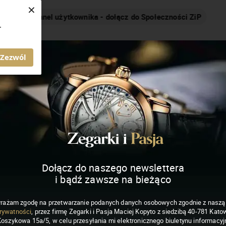
×
Nakręcamy pozytywnie... cały czas!
.
MAGAZYN ZEGARKI I PASJA
Zezwól
Dołącz do naszego newslettera
i bądź zawsze na bieżąco
rażam zgodę na przetwarzanie podanych danych osobowych zgodnie z nasz
rywatności
, przez firmę Zegarki i Pasja Maciej Kopyto z siedzibą 40-781 Katow
Koszykowa 15a/5, w celu przesyłania mi elektronicznego biuletynu informacyj