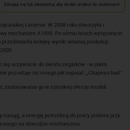
Zaloguj się lub zarejestruj aby dodać artykuł do ulubionych
ajcarskiej Lucernie. W 2008 roku stworzyła i
owy mechanizm A1000. Po ośmiu latach wytężonych
 przedstawiła kolejny wyrób własnej produkcji -
A2000.
c się oczywiście do świata zegarków - w jakim
e pozostaje nic innego jak napisać: „Chapeau bas!”.
zastosowania go w szerokiej ofercie modeli.
aciąg, a energię potrzebną do pracy pobiera przy
czonego na obwodzie mechanizmu.