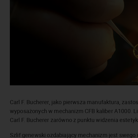
Carl F. Bucherer, jako pierwsza manufaktura, zast
wyposażonych w mechanizm CFB kaliber A1000. Lini
Carl F. Bucherer zarówno z punktu widzenia estetyki,
Szlif genewski ozdabiający mechanizm jest swego 