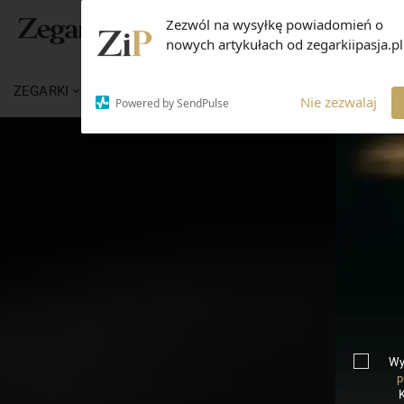
Zezwól na wysyłkę powiadomień o
nowych artykułach od zegarkiipasja.pl
ZEGARKI
WIADOMOŚCI
WIEDZA
MARKI
Nie zezwalaj
Powered by SendPulse
Wy
p