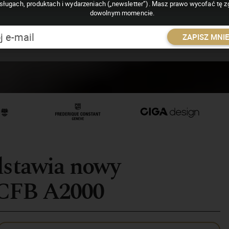
sługach, produktach i wydarzeniach („newsletter”). Masz prawo wycofać tę 
dowolnym momencie.
ZAPISZ MNI
dstawia nowy
 CFB A2000