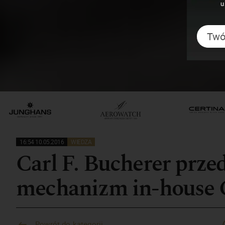
u
16:54 10.05.2016
WIEDZA
Carl F. Bucherer prze
mechanizm in-house
Powrót do kategorii