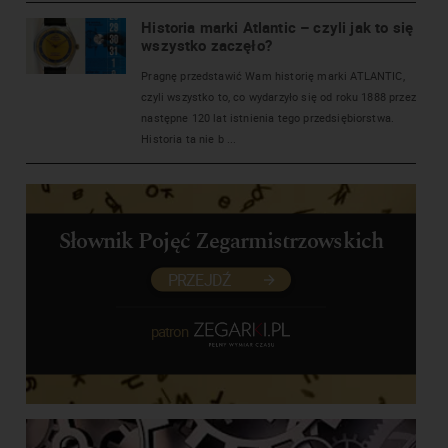
Historia marki Atlantic – czyli jak to się
wszystko zaczęło?
Pragnę przedstawić Wam historię marki ATLANTIC,
czyli wszystko to, co wydarzyło się od roku 1888 przez
następne 120 lat istnienia tego przedsiębiorstwa.
Historia ta nie b ...
Słownik Pojęć Zegarmistrzowskich
PRZEJDŹ
patron