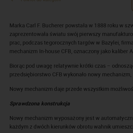
Marka Carl F. Bucherer powstała w 1888 roku w szw
zaprezentowała światu swój pierwszy manufaktur
prac, podczas tegorocznych targów w Bazylei, firma
mechanizm In-house CFB, oznaczony jako kaliber 
Biorąc pod uwagę relatywnie krótki czas – odnoszą
przedsiębiorstwo CFB wykonało nowy mechanizm, ni
Nowy mechanizm daje przede wszystkim możliwość 
Sprawdzona konstrukcja
Nowy mechanizm wyposażony jest w automatyczny n
każdym z dwóch kierunków obrotu wahnik umiesz