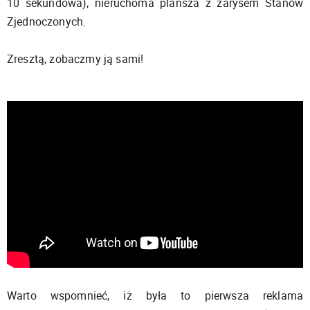
10 sekundowa), nieruchoma plansza z zarysem Stanów
Zjednoczonych.
Zresztą, zobaczmy ją sami!
Warto wspomnieć, iż była to pierwsza reklama