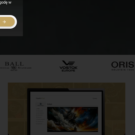
zgodę w
E