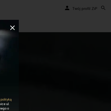
Twój profil ZiP
ą
polityką
ice ul.
nego o