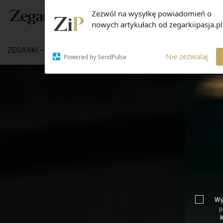
Zezwól na wysyłkę powiadomień o
nowych artykułach od zegarkiipasja.pl
ZEGARKI
WIADOMOŚCI
WIEDZA
MARKI
Nie zezwalaj
Powered by SendPulse
Wy
p