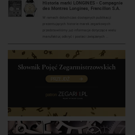
Historia marki LONGINES - Compagnie
des Montres Longines, Francillon S.A.
W ramach dotychczas dostępnych publikacji
prezentujących historie marek zegarkowych
przedstawiliśmy już informacje dotyczące wielu
manufaktur, odkryć i postaci związanych ...
Słownik Pojęć Zegarmistrzowskich
PRZEJDŹ
patron