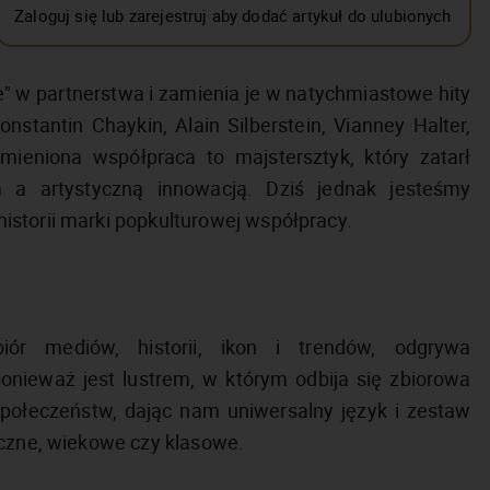
Zaloguj się lub zarejestruj aby dodać artykuł do ulubionych
ie" w partnerstwa i zamienia je w natychmiastowe hity
onstantin Chaykin, Alain Silberstein, Vianney Halter,
eniona współpraca to majstersztyk, który zatarł
 a artystyczną innowacją. Dziś jednak jesteśmy
storii marki popkulturowej współpracy.
iór mediów, historii, ikon i trendów, odgrywa
onieważ jest lustrem, w którym odbija się zbiorowa
połeczeństw, dając nam uniwersalny język i zestaw
iczne, wiekowe czy klasowe.