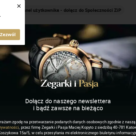
×
Nakręcamy pozytywnie... cały czas!
.
MAGAZYN ZEGARKI I PASJA
Zezwól
Dołącz do naszego newslettera
i bądź zawsze na bieżąco
rażam zgodę na przetwarzanie podanych danych osobowych zgodnie z nasz
rywatności
, przez firmę Zegarki i Pasja Maciej Kopyto z siedzibą 40-781 Katow
Koszykowa 15a/5, w celu przesyłania mi elektronicznego biuletynu informacyj