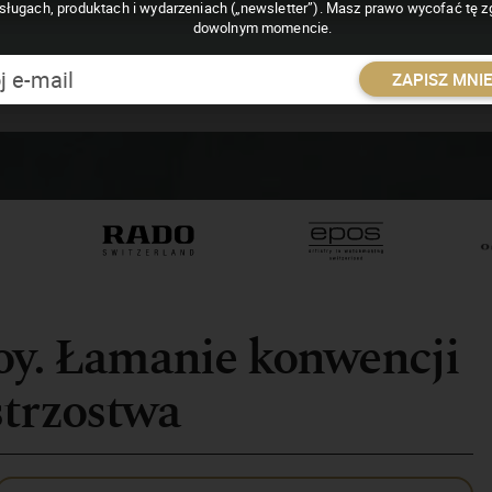
sługach, produktach i wydarzeniach („newsletter”). Masz prawo wycofać tę 
dowolnym momencie.
ZAPISZ MNI
Boy. Łamanie konwencji
strzostwa