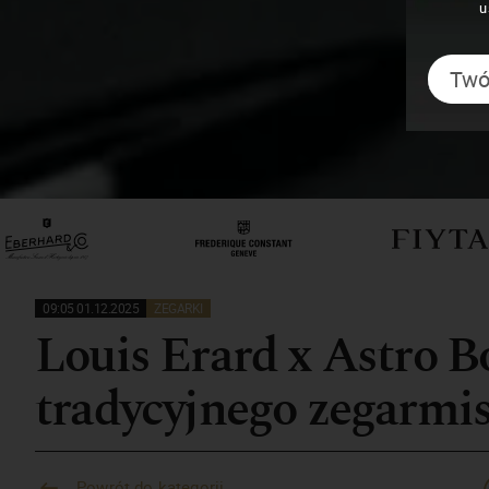
u
09:05 01.12.2025
ZEGARKI
Louis Erard x Astro 
tradycyjnego zegarmi
Powrót do kategorii