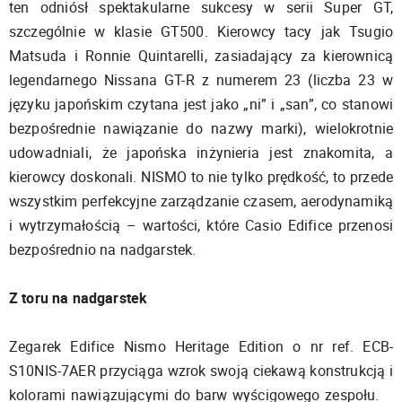
ten odniósł spektakularne sukcesy w serii Super GT,
szczególnie w klasie GT500. Kierowcy tacy jak Tsugio
Matsuda i Ronnie Quintarelli, zasiadający za kierownicą
legendarnego Nissana GT-R z numerem 23 (liczba 23 w
języku japońskim czytana jest jako „ni” i „san”, co stanowi
bezpośrednie nawiązanie do nazwy marki), wielokrotnie
udowadniali, że japońska inżynieria jest znakomita, a
kierowcy doskonali. NISMO to nie tylko prędkość, to przede
wszystkim perfekcyjne zarządzanie czasem, aerodynamiką
i wytrzymałością – wartości, które Casio Edifice przenosi
bezpośrednio na nadgarstek.
Z toru na nadgarstek
Zegarek Edifice Nismo Heritage Edition o nr ref. ECB-
S10NIS-7AER przyciąga wzrok swoją ciekawą konstrukcją i
kolorami nawiązującymi do barw wyścigowego zespołu.