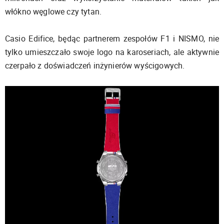
włókno węglowe czy tytan.
Casio Edifice, będąc partnerem zespołów F1 i NISMO, nie
tylko umieszczało swoje logo na karoseriach, ale aktywnie
czerpało z doświadczeń inżynierów wyścigowych.