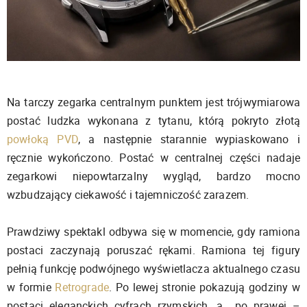
Na tarczy zegarka centralnym punktem jest trójwymiarowa
postać ludzka wykonana z tytanu, którą pokryto złotą
powłoką PVD
, a następnie starannie wypiaskowano i
ręcznie wykończono. Postać w centralnej części nadaje
zegarkowi niepowtarzalny wygląd, bardzo mocno
wzbudzający ciekawość i tajemniczość zarazem.
Prawdziwy spektakl odbywa się w momencie, gdy ramiona
postaci zaczynają poruszać rękami. Ramiona tej figury
pełnią funkcję podwójnego wyświetlacza aktualnego czasu
w formie
Retrograde
. Po lewej stronie pokazują godziny w
postaci eleganckich cyfrach rzymskich, a po prawej –