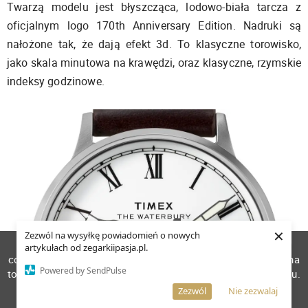
Twarzą modelu jest błyszcząca, lodowo-biała tarcza z
oficjalnym logo 170th Anniversary Edition. Nadruki są
nałożone tak, że dają efekt 3d. To klasyczne torowisko,
jako skala minutowa na krawędzi, oraz klasyczne, rzymskie
indeksy godzinowe.
×
Zezwól na wysyłkę powiadomień o nowych
W celu poprawienia jakości usług korzystamy z plików
artykułach od zegarkiipasja.pl.
cookies. Pozostanie na stronie oznacza, iż wyrażasz zgodę na
Powered by SendPulse
to, że pliki cookies będą przechowywane w Twoim urządzeniu.
Więcej informacji
AKCEPTUJĘ
Zezwól
Nie zezwalaj