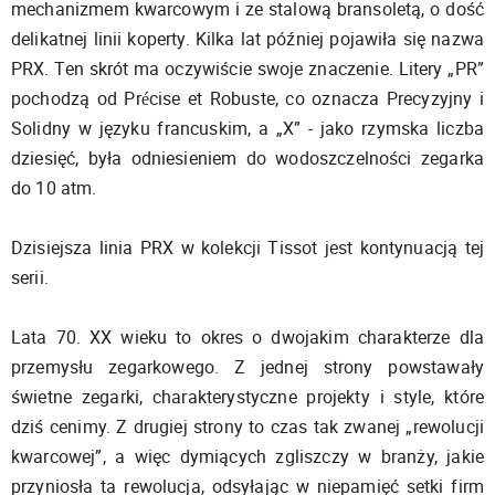
mechanizmem kwarcowym i ze stalową bransoletą, o dość
delikatnej linii koperty. Kilka lat później pojawiła się nazwa
PRX. Ten skrót ma oczywiście swoje znaczenie. Litery „PR”
pochodzą od Précise et Robuste, co oznacza Precyzyjny i
Solidny w języku francuskim, a „X” - jako rzymska liczba
dziesięć, była odniesieniem do wodoszczelności zegarka
do 10 atm.
Dzisiejsza linia PRX w kolekcji Tissot jest kontynuacją tej
serii.
Lata 70. XX wieku to okres o dwojakim charakterze dla
przemysłu zegarkowego. Z jednej strony powstawały
świetne zegarki, charakterystyczne projekty i style, które
dziś cenimy. Z drugiej strony to czas tak zwanej „rewolucji
kwarcowej”, a więc dymiących zgliszczy w branży, jakie
przyniosła ta rewolucja, odsyłając w niepamięć setki firm