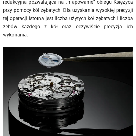
redukcyjna pozwalająca na „mapowanie” obiegu Księżyca
przy pomocy kół zębatych. Dla uzyskania wysokiej precyzji
tej operacji istotna jest liczba użytych kół zębatych i liczba
zębów każdego z kół oraz oczywiście precyzja ich
wykonania.