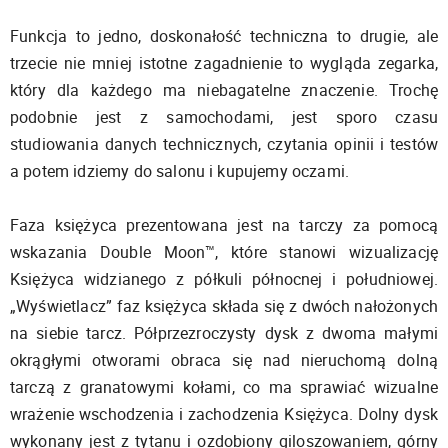
Funkcja to jedno, doskonałość techniczna to drugie, ale
trzecie nie mniej istotne zagadnienie to wygląda zegarka,
który dla każdego ma niebagatelne znaczenie. Trochę
podobnie jest z samochodami, jest sporo czasu
studiowania danych technicznych, czytania opinii i testów
a potem idziemy do salonu i kupujemy oczami.
Faza księżyca prezentowana jest na tarczy za pomocą
wskazania Double Moon™, które stanowi wizualizację
Księżyca widzianego z półkuli północnej i południowej.
„Wyświetlacz” faz księżyca składa się z dwóch nałożonych
na siebie tarcz. Półprzezroczysty dysk z dwoma małymi
okrągłymi otworami obraca się nad nieruchomą dolną
tarczą z granatowymi kołami, co ma sprawiać wizualne
wrażenie wschodzenia i zachodzenia Księżyca. Dolny dysk
wykonany jest z tytanu i ozdobiony giloszowaniem, górny