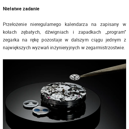
Niełatwe zadanie
Przełożenie nieregularnego kalendarza na zapisany w
kołach zębatych, dźwigniach i zapadkach „program”
zegarka na rękę pozostaje w dalszym ciągu jednym z
największych wyzwań inżynieryjnych w zegarmistrzostwie.