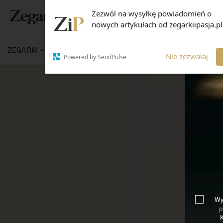
Zezwól na wysyłkę powiadomień o
nowych artykułach od zegarkiipasja.pl
ZEGARKI
WIADOMOŚCI
WIEDZA
MARKI
Nie zezwalaj
Powered by SendPulse
Wy
p