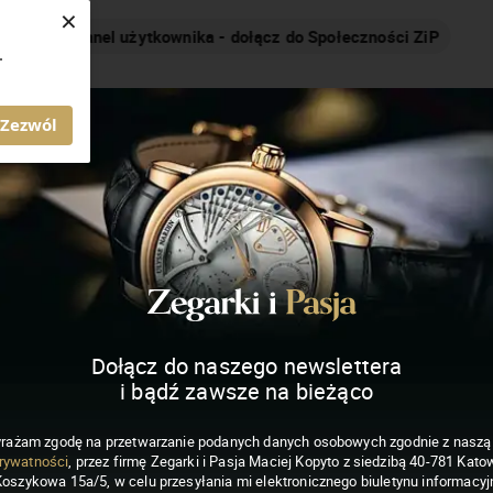
×
Nakręcamy pozytywnie... cały czas!
.
MAGAZYN ZEGARKI I PASJA
Zezwól
Dołącz do naszego newslettera
i bądź zawsze na bieżąco
rażam zgodę na przetwarzanie podanych danych osobowych zgodnie z nasz
rywatności
, przez firmę Zegarki i Pasja Maciej Kopyto z siedzibą 40-781 Katow
Koszykowa 15a/5, w celu przesyłania mi elektronicznego biuletynu informacyj