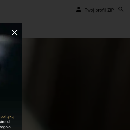
Twój profil ZiP
ą
polityką
ice ul.
nego o