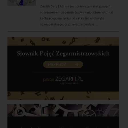
Zenith Defy LAB nie jest pierwszym nietypowym
rozwiązaniem zegarmistrzowskim, odmiennym od
królującego na rynku od setek lat wychwytu
szwajcarskiego, oraz jeszcze bardzie ...
Słownik Pojęć Zegarmistrzowskich
PRZEJDŹ
patron