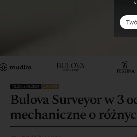
u
12:29 08.08.2024
ZEGARKI
Bulova Surveyor w 3 o
mechaniczne o różnyc
Powrót do kategorii