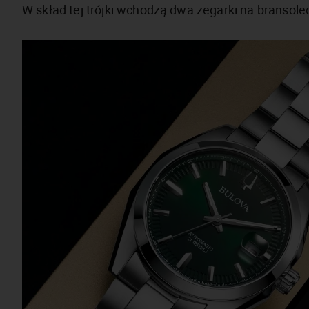
W skład tej trójki wchodzą dwa zegarki na bransolec