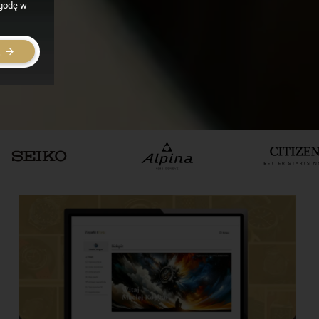
zgodę w
E