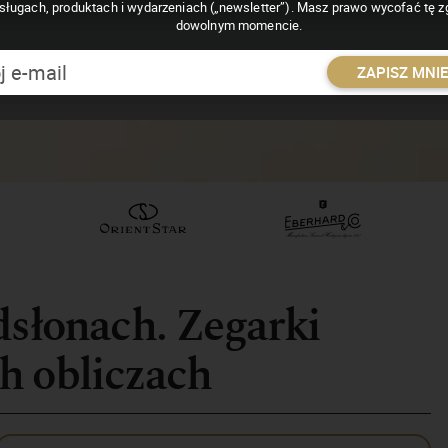
sługach, produktach i wydarzeniach („newsletter”). Masz prawo wycofać tę 
dowolnym momencie.
ZAPISZ MNI
dsłonach. Zegarki
h obliczach