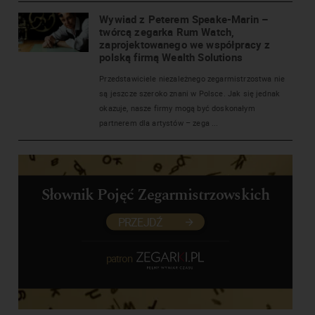
Wywiad z Peterem Speake-Marin –
twórcą zegarka Rum Watch,
zaprojektowanego we współpracy z
polską firmą Wealth Solutions
Przedstawiciele niezależnego zegarmistrzostwa nie
są jeszcze szeroko znani w Polsce. Jak się jednak
okazuje, nasze firmy mogą być doskonałym
partnerem dla artystów – zega ...
Słownik Pojęć Zegarmistrzowskich
PRZEJDŹ
patron