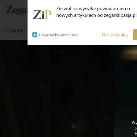
Zezwól na wysyłkę powiadomień o
nowych artykułach od zegarkiipasja.pl
ZEGARKI
WIADOMOŚCI
WIEDZA
MARKI
Nie zezwalaj
Powered by SendPulse
Wy
p