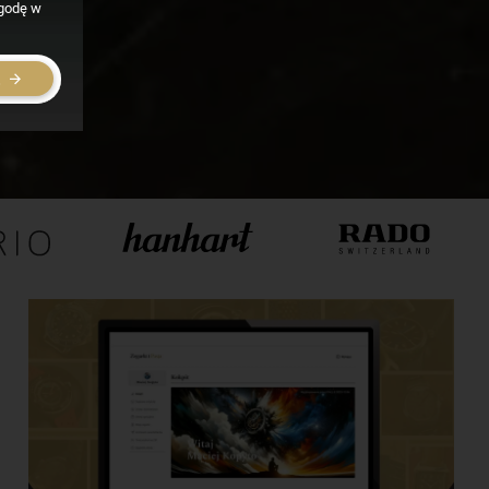
zgodę w
E