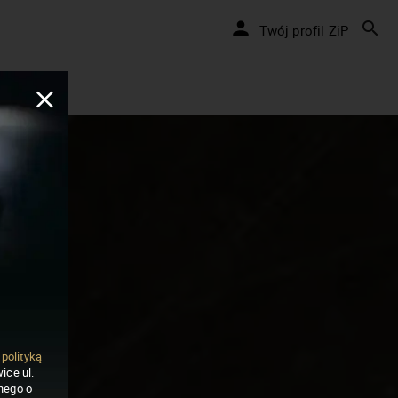
Twój profil ZiP
ą
polityką
ice ul.
nego o