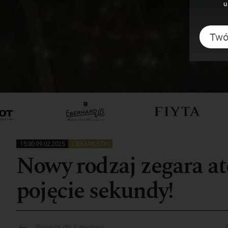
u
15:00 09.02.2025
CIEKAWOSTKI
Nowy rodzaj zegara a
pojęcie sekundy!
Powrót do kategorii