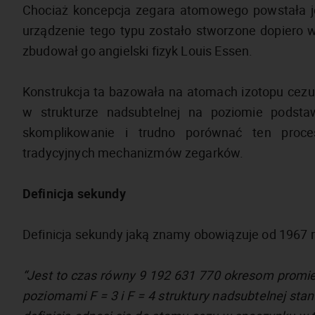
Chociaż koncepcja zegara atomowego powstała je
urządzenie tego typu zostało stworzone dopiero w
zbudował go angielski fizyk Louis Essen.
Konstrukcja ta bazowała na atomach izotopu cezu,
w strukturze nadsubtelnej na poziomie pods
skomplikowanie i trudno porównać ten proce
tradycyjnych mechanizmów zegarków.
Definicja sekundy
Definicja sekundy jaką znamy obowiązuje od 1967 ro
“Jest to czas równy 9 192 631 770 okresom prom
poziomami F = 3 i F = 4 struktury nadsubtelnej 