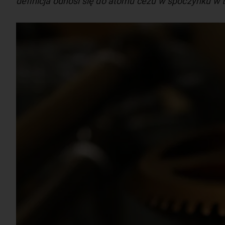
definicja odnosi się do atomu cezu w spoczynku w 