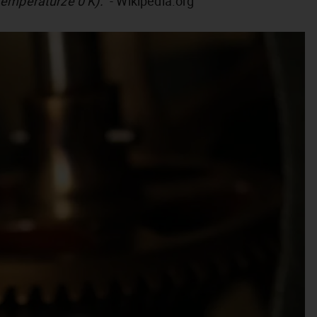
temperaturze 0 K).”
- Wikipedia.org