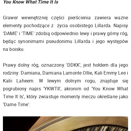
You Know What Time It Is
Grawer wewnętrznej części pierścienia zawiera ważne
elementy pochodzące z życia osobistego Lillarda. Napisy
'DAME' i 'TIME' zdobią odpowiednio lewy i prawy górny róg,
będąc synonimami pseudonimu Lillarda i jego występów
na boisku.
Prawy dolny róg, oznaczony 'DDKK', jest hołdem dla jego
rodziny: Damiana, Damiana Lamonte Ollie, Kali Emmy Lee i
Kalii Laheem. W lewym dolnym rogu, znajduje się
pogrubiony napis 'YKWTII', akronim od 'You Know What
Time It Is', który zwiastuje momenty meczu określane jako
'Dame Time'.