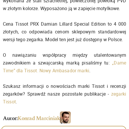
wykonana ze stali szlachetnej, powleczonej powłoką PVD
w złotym kolorze. Wyposażono ją w zapięcie motylkowe.
Cena Tissot PRX Damian Lillard Special Edition to 4 000
złotych, co odpowiada cenom sklepowym standardowej
wersji tego zegarka. Model ten jest już dostępny w Polsce.
O nawiązaniu współpracy między utalentowanym
zawodnikiem a szwajcarską marką pisaliśmy tu:
„Dame
Time” dla Tissot. Nowy Ambasador marki
.
Szukasz informacji o nowościach marki Tissot i recenzji
zegarków? Sprawdź nasze pozostałe publikacje -
zegarki
Tissot
.
Autor:
Konrad Marciniak