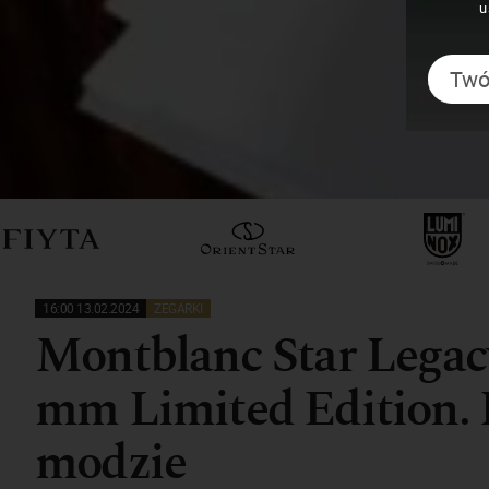
u
16:00 13.02.2024
ZEGARKI
Montblanc Star Legac
mm Limited Edition. 
modzie