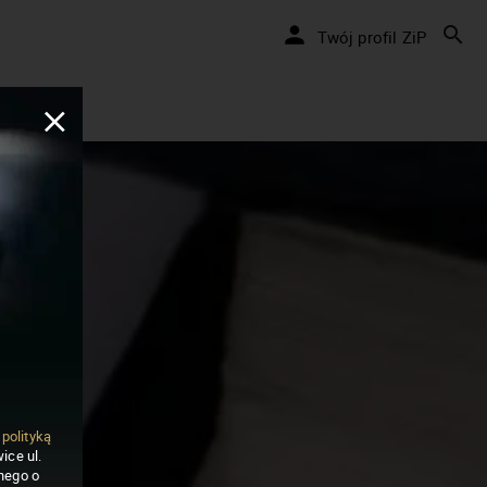
Twój profil ZiP
ą
polityką
ice ul.
nego o