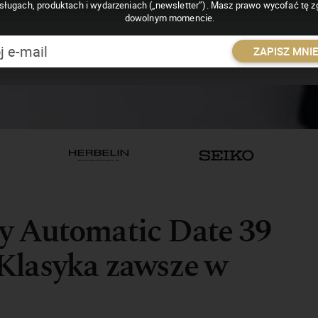
sługach, produktach i wydarzeniach („newsletter”). Masz prawo wycofać tę 
dowolnym momencie.
ZAPISZ MNI
y Automatic Date 39
Klasyka zawsze w