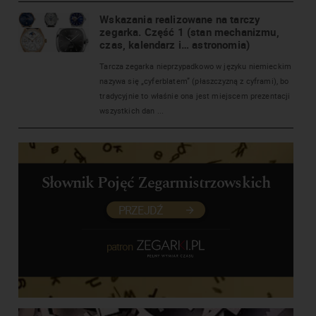
Wskazania realizowane na tarczy
zegarka. Część 1 (stan mechanizmu,
czas, kalendarz i… astronomia)
Tarcza zegarka nieprzypadkowo w języku niemieckim
nazywa się „cyferblatem” (płaszczyzną z cyframi), bo
tradycyjnie to właśnie ona jest miejscem prezentacji
wszystkich dan ...
Słownik Pojęć Zegarmistrzowskich
PRZEJDŹ
patron