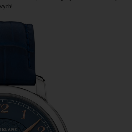
owych!