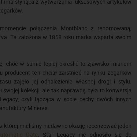
 firma słynąca z wytwarzania luksusowych artykułów
zegarków.
w momencie połączenia Montblanc z renomowaną,
rva. Ta założona w 1858 roku marka wsparła swoim
ię, choć w sumie lepiej określić to zjawisko mianem
u producent ten chciał zaistnieć na rynku zegarków
su zajęło jej odnalezienie własnej drogi i stylu.
swojej kolekcji, ale tak naprawdę była to konwersja
 Legacy, czyli łącząca w sobie cechy dwóch innych
anufaktury Minerva.
i, z której mieliśmy niedawno okazję recenzować jeden
utomatic Date
, Star Legacy nie odnosiło się do