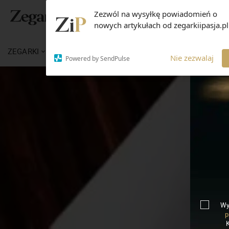
Zezwól na wysyłkę powiadomień o
nowych artykułach od zegarkiipasja.pl
ZEGARKI
WIADOMOŚCI
WIEDZA
MARKI
Nie zezwalaj
Powered by SendPulse
Wy
p