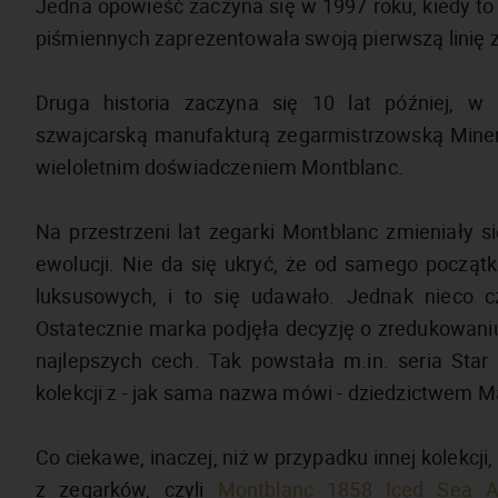
Jedna opowieść zaczyna się w 1997 roku, kiedy to
piśmiennych zaprezentowała swoją pierwszą linię 
Druga historia zaczyna się 10 lat później, 
szwajcarską manufakturą zegarmistrzowską Mine
wieloletnim doświadczeniem Montblanc.
Na przestrzeni lat zegarki Montblanc zmieniały s
ewolucji. Nie da się ukryć, że od samego początk
luksusowych, i to się udawało. Jednak nieco cza
Ostatecznie marka podjęła decyzję o zredukowaniu 
najlepszych cech. Tak powstała m.in. seria Star
kolekcji z - jak sama nazwa mówi - dziedzictwem M
Co ciekawe, inaczej, niż w przypadku innej kolekcj
z zegarków, czyli
Montblanc 1858 Iced Sea A