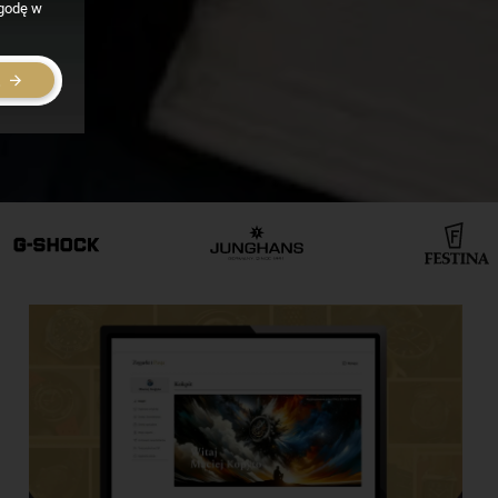
zgodę w
E