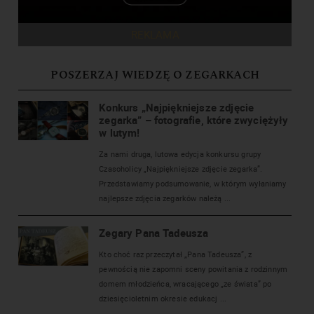
REKLAMA
POSZERZAJ WIEDZĘ O ZEGARKACH
Konkurs „Najpiękniejsze zdjęcie
zegarka” – fotografie, które zwyciężyły
w lutym!
Za nami druga, lutowa edycja konkursu grupy
Czasoholicy „Najpiękniejsze zdjęcie zegarka”.
Przedstawiamy podsumowanie, w którym wyłaniamy
najlepsze zdjęcia zegarków należą ...
Zegary Pana Tadeusza
Kto choć raz przeczytał „Pana Tadeusza”, z
pewnością nie zapomni sceny powitania z rodzinnym
domem młodzieńca, wracającego „ze świata” po
dziesięcioletnim okresie edukacj ...