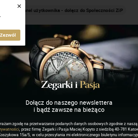
×
Nakręcamy pozytywnie... cały czas!
.
MAGAZYN ZEGARKI I PASJA
Zezwól
Dołącz do naszego newslettera
i bądź zawsze na bieżąco
rażam zgodę na przetwarzanie podanych danych osobowych zgodnie z nasz
rywatności
, przez firmę Zegarki i Pasja Maciej Kopyto z siedzibą 40-781 Katow
Koszykowa 15a/5, w celu przesyłania mi elektronicznego biuletynu informacyj