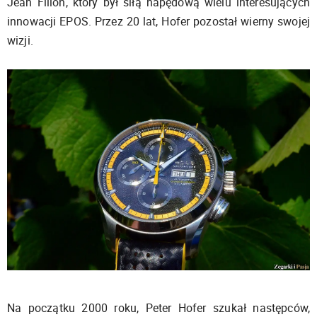
Jean Fillon, który był siłą napędową wielu interesujących
innowacji EPOS. Przez 20 lat, Hofer pozostał wierny swojej
wizji.
Na początku 2000 roku, Peter Hofer szukał następców,