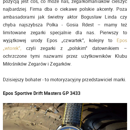
pozycją jest coś, co może nas, zegarkomaniaków cieszyć
najbardziej. Firma dba o ciekawe polskie akcenty. Poza
ambasadorami jak świetny aktor Bogusław Linda czy
chyba najszybsza Polka - Gosia Rdest – mamy też
limitowane zegarki specjalnie dla nas. Pierwszy to
wyjątkowej urody Epos „czwartek”, kolejny to
Epos
„wtorek”,
czyli zegarki z „polskim” datownikiem –
ochrzczone tymi nazwami przez użytkowników Klubu
Miłośników Zegarów i Zegarków.
Dzisiejszy bohater - to motoryzacyjny przedstawiciel marki.
Epos Sportive Drift Masters GP 3433