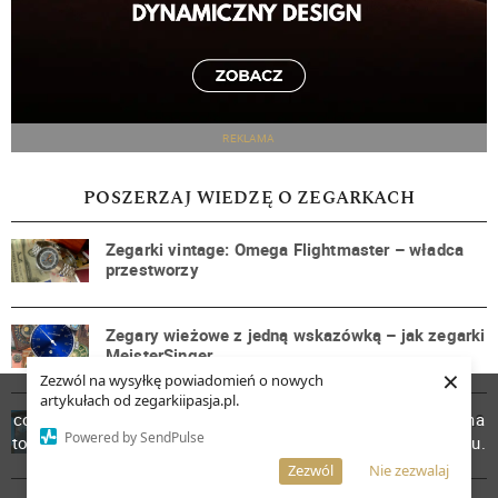
REKLAMA
POSZERZAJ WIEDZĘ O ZEGARKACH
Zegarki vintage: Omega Flightmaster – władca
przestworzy
Zegary wieżowe z jedną wskazówką – jak zegarki
MeisterSinger
×
Zezwól na wysyłkę powiadomień o nowych
W celu poprawienia jakości usług korzystamy z plików
artykułach od zegarkiipasja.pl.
cookies. Pozostanie na stronie oznacza, iż wyrażasz zgodę na
Dlaczego warto pamiętać o zegarach wieżowych?
Powered by SendPulse
Spojrzenie historyczne
to, że pliki cookies będą przechowywane w Twoim urządzeniu.
Więcej informacji
AKCEPTUJĘ
Zezwól
Nie zezwalaj