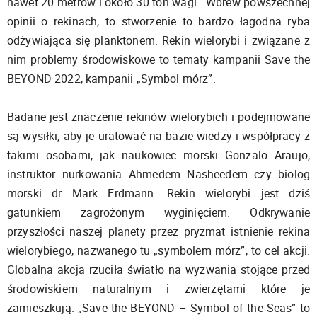
nawet 20 metrów i około 30 ton wagi. Wbrew powszechnej
opinii o rekinach, to stworzenie to bardzo łagodna ryba
odżywiająca się planktonem. Rekin wielorybi i związane z
nim problemy środowiskowe to tematy kampanii Save the
BEYOND 2022, kampanii „Symbol mórz”.
Badane jest znaczenie rekinów wielorybich i podejmowane
są wysiłki, aby je uratować na bazie wiedzy i współpracy z
takimi osobami, jak naukowiec morski Gonzalo Araujo,
instruktor nurkowania Ahmedem Nasheedem czy biolog
morski dr Mark Erdmann. Rekin wielorybi jest dziś
gatunkiem zagrożonym wyginięciem. Odkrywanie
przyszłości naszej planety przez pryzmat istnienie rekina
wielorybiego, nazwanego tu „symbolem mórz”, to cel akcji.
Globalna akcja rzuciła światło na wyzwania stojące przed
środowiskiem naturalnym i zwierzętami które je
zamieszkują. „Save the BEYOND – Symbol of the Seas” to