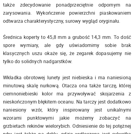
także zdecydowanie ponadprzeciętnie odpornym na
zarysowania. Wykończenie powierzchni piaskowaniem
odtwarza charakterystyczny, surowy wygląd oryginału.
Średnica koperty to 45,8 mm a grubość 14,3 mm. To dość
spore wymiary, ale gdy uświadomimy sobie brak
klasycznych uszu okaże się, że zegarek dopasujemy nie
tylko do solidnych nadgarstków.
Wkładka obrotowej lunety jest niebieska i ma naniesioną
minutową skalę nurkową. Otacza ona także tarczę, której
ciemnoniebieski kolor ma przywoływać skojarzenia z
nieskończonym błękitem oceanu. Na tarczy jest dodatkowo
naniesiony wzór, który inspirowany jest unikalnymi
wzorami punktowymi jakie możemy zobaczyć na
grzbietach rekinów wielorybich. Odniesienie do tej potężnej
ryby jest także na deklu, gdzie wytłoczona jest sylwetka