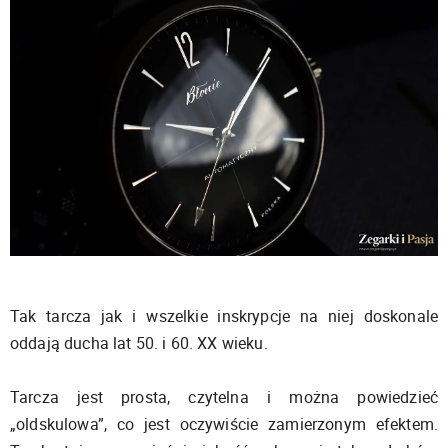
Tak tarcza jak i wszelkie inskrypcje na niej doskonale
oddają ducha lat 50. i 60. XX wieku.
Tarcza jest prosta, czytelna i można powiedzieć
„oldskulowa”, co jest oczywiście zamierzonym efektem.