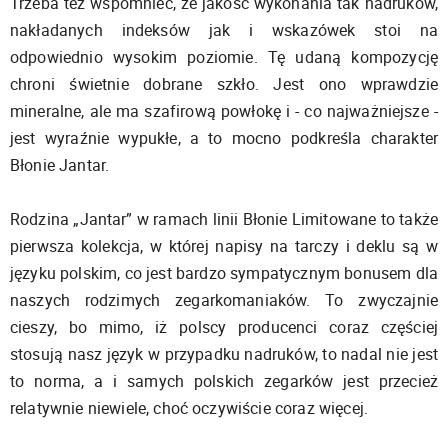
Trzeba też wspomnieć, że jakość wykonania tak nadruków,
nakładanych indeksów jak i wskazówek stoi na
odpowiednio wysokim poziomie. Tę udaną kompozycję
chroni świetnie dobrane szkło. Jest ono wprawdzie
mineralne, ale ma szafirową powłokę i - co najważniejsze -
jest wyraźnie wypukłe, a to mocno podkreśla charakter
Błonie Jantar.
Rodzina „Jantar” w ramach linii Błonie Limitowane to także
pierwsza kolekcja, w której napisy na tarczy i deklu są w
języku polskim, co jest bardzo sympatycznym bonusem dla
naszych rodzimych zegarkomaniaków. To zwyczajnie
cieszy, bo mimo, iż polscy producenci coraz częściej
stosują nasz język w przypadku nadruków, to nadal nie jest
to norma, a i samych polskich zegarków jest przecież
relatywnie niewiele, choć oczywiście coraz więcej.