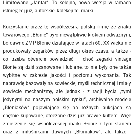
Limitowane „Jantar”. To kolejna, nowa wersja w ramach
istniejącej już, autorskiej kolekcji tej marki.
Korzystanie przez tę współczesną polską firmę ze znaku
towarowego „Błonie” było niewątpliwie krokiem odważnym,
bo dawne ZMP Błonie działające w latach 60. XX wieku nie
produkowały zegarków przez długi okres czasu, a także -
co trzeba otwarcie powiedzieć – choć zegarki vintage
Błonie są dziś szanowane i lubiane, to nie były one także
wybitne w zakresie jakości i poziomu wykonania. Tak
naprawdę bazowały na sowieckiej myśli technicznej i miały
sowiecie mechanizmy, ale jednak - z racji bycia „tymi
jedynymi na naszym polskim rynku”, archiwalne modele
„Błoniaków” pojawiające się na różnych aukcjach są
chętnie kupowane, otoczone dziś już prawie kultem. Więc
zmierzenie się współczesnej marki Błonie z tym stanem
oraz z miłośnikami dawnych „Błoniaków”, ale także -