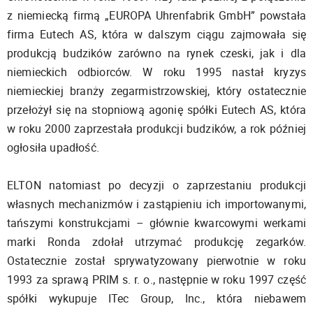
z niemiecką firmą „EUROPA Uhrenfabrik GmbH” powstała
firma Eutech AS, która w dalszym ciągu zajmowała się
produkcją budzików zarówno na rynek czeski, jak i dla
niemieckich odbiorców. W roku 1995 nastał kryzys
niemieckiej branży zegarmistrzowskiej, który ostatecznie
przełożył się na stopniową agonię spółki Eutech AS, która
w roku 2000 zaprzestała produkcji budzików, a rok później
ogłosiła upadłość.
ELTON natomiast po decyzji o zaprzestaniu produkcji
własnych mechanizmów i zastąpieniu ich importowanymi,
tańszymi konstrukcjami – głównie kwarcowymi werkami
marki Ronda zdołał utrzymać produkcję zegarków.
Ostatecznie został sprywatyzowany pierwotnie w roku
1993 za sprawą PRIM s. r. o., następnie w roku 1997 część
spółki wykupuje ITec Group, Inc., która niebawem