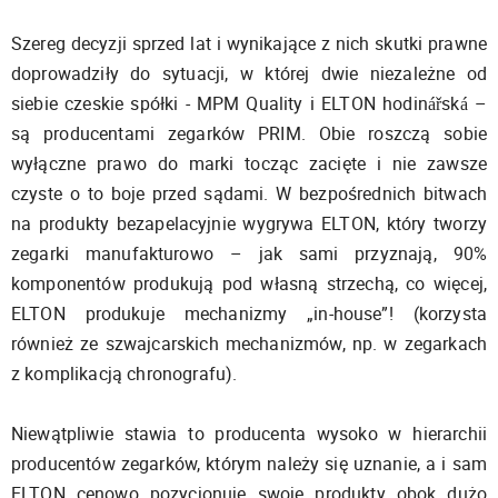
Szereg decyzji sprzed lat i wynikające z nich skutki prawne
doprowadziły do sytuacji, w której dwie niezależne od
siebie czeskie spółki - MPM Quality i ELTON hodinářská –
są producentami zegarków PRIM. Obie roszczą sobie
wyłączne prawo do marki tocząc zacięte i nie zawsze
czyste o to boje przed sądami. W bezpośrednich bitwach
na produkty bezapelacyjnie wygrywa ELTON, który tworzy
zegarki manufakturowo – jak sami przyznają, 90%
komponentów produkują pod własną strzechą, co więcej,
ELTON produkuje mechanizmy „in-house”! (korzysta
również ze szwajcarskich mechanizmów, np. w zegarkach
z komplikacją chronografu).
Niewątpliwie stawia to producenta wysoko w hierarchii
producentów zegarków, którym należy się uznanie, a i sam
ELTON cenowo pozycjonuje swoje produkty obok dużo