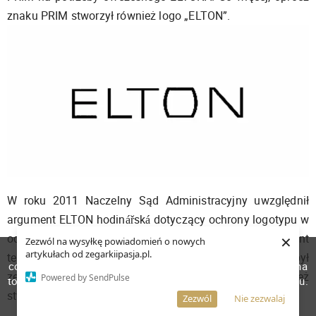
znaku PRIM stworzył również logo „ELTON”.
W roku 2011 Naczelny Sąd Administracyjny uwzględnił
argument ELTON hodinářská dotyczący ochrony logotypu w
×
odniesieniu do ochrony praw autorskich Žida. Argument
Zezwól na wysyłkę powiadomień o nowych
W celu poprawienia jakości usług korzystamy z plików
artykułach od zegarkiipasja.pl.
ten miał kluczowe znaczenie, ponieważ 91 letni dziś Žid był
cookies. Pozostanie na stronie oznacza, iż wyrażasz zgodę na
zegarmistrzem w zkładzie ELTON, dla którego przecież
Powered by SendPulse
to, że pliki cookies będą przechowywane w Twoim urządzeniu.
stworzył znak PRIM.
Więcej informacji
AKCEPTUJĘ
Zezwól
Nie zezwalaj