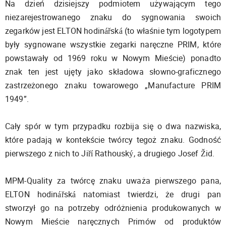
Na dzień dzisiejszy podmiotem używającym tego
niezarejestrowanego znaku do sygnowania swoich
zegarków jest ELTON hodinářská (to właśnie tym logotypem
były sygnowane wszystkie zegarki naręczne PRIM, które
powstawały od 1969 roku w Nowym Mieście) ponadto
znak ten jest ujęty jako składowa słowno-graficznego
zastrzeżonego znaku towarowego „Manufacture PRIM
1949”.
Cały spór w tym przypadku rozbija się o dwa nazwiska,
które padają w kontekście twórcy tegoż znaku. Godność
pierwszego z nich to Jiří Rathouský, a drugiego Josef Žid.
MPM-Quality za twórcę znaku uważa pierwszego pana,
ELTON hodinářská natomiast twierdzi, że drugi pan
stworzył go na potrzeby odróżnienia produkowanych w
Nowym Mieście naręcznych Primów od produktów