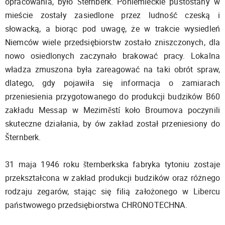
opracowania, było Šternberk. Poniemieckie pustostany w
mieście zostały zasiedlone przez ludność czeską i
słowacką, a biorąc pod uwagę, że w trakcie wysiedleń
Niemców wiele przedsiębiorstw zostało zniszczonych, dla
nowo osiedlonych zaczynało brakować pracy. Lokalna
władza zmuszona była zareagować na taki obrót spraw,
dlatego, gdy pojawiła się informacja o zamiarach
przeniesienia przygotowanego do produkcji budzików B60
zakładu Messap w Meziměstí koło Broumova poczynili
skuteczne działania, by ów zakład został przeniesiony do
Šternberk.
31 maja 1946 roku šternberkska fabryka tytoniu zostaje
przekształcona w zakład produkcji budzików oraz różnego
rodzaju zegarów, stając się filią założonego w Libercu
państwowego przedsiębiorstwa CHRONOTECHNA.