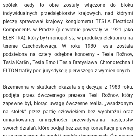
spółek, kiedy to obie zostały włączone do bloku
indywidualnych przedsiębiorstw krajowych, nad którymi
pieczę sprawował krajowy konglomerat TESLA Electrical
Components w Pradze (pierwotnie powstały w 1921 jako
ELEKTRA), który był monopolistą w produkcji elektroniki na
terenie Czechosłowacji. W roku 1980 Tesla została
podzielona na cztery odrębne koncerny - Tesla Rožnov,
Tesla Karlín , Tesla Brno i Tesla Bratysława. Chronotechna i
ELTON trafiły pod jurysdykcję pierwszego z wymienionych.
Brzemienna w skutkach okazała się decyzja z 1983 roku,
podjęta przez ówczesnego prezesa Tesli Rožnov, który
zapewne był, biorąc uwagę ówczesne realia, „wsadzonym
na stołek” przez partię człowiekiem bez wyobraźni oraz
umiarkowanej umiejętności przewidywania następstw
swoich działań, które podjął bez żadnej konsultacji prawnej