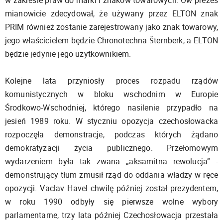
w zakresie praw do marki i znaków towarowych. Ów prezes
mianowicie zdecydował, że używany przez ELTON znak
PRIM również zostanie zarejestrowany jako znak towarowy,
jego właścicielem będzie Chronotechna Šternberk, a ELTON
będzie jedynie jego użytkownikiem.
Kolejne lata przyniosły proces rozpadu rządów
komunistycznych w bloku wschodnim w Europie
Środkowo-Wschodniej, którego nasilenie przypadło na
jesień 1989 roku. W styczniu opozycja czechosłowacka
rozpoczęła demonstracje, podczas których żądano
demokratyzacji życia publicznego. Przełomowym
wydarzeniem była tak zwana „aksamitna rewolucja” -
demonstrujący tłum zmusił rząd do oddania władzy w ręce
opozycji. Vaclav Havel chwilę później został prezydentem,
w roku 1990 odbyły się pierwsze wolne wybory
parlamentarne, trzy lata później Czechosłowacja przestała