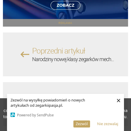
REKLAMA
Poprzedni artykuł
Narodziny nowej klasy zegarków mech...
×
Następny artykuł
Zezwól na wysyłkę powiadomień o nowych
W celu poprawienia jakości usług korzystamy z plików
artykułach od zegarkiipasja.pl.
Dwa niezwykłe zegarki Omega Olympic...
cookies. Pozostanie na stronie oznacza, iż wyrażasz zgodę na
Powered by SendPulse
to, że pliki cookies będą przechowywane w Twoim urządzeniu.
Więcej informacji
AKCEPTUJĘ
Zezwól
Nie zezwalaj