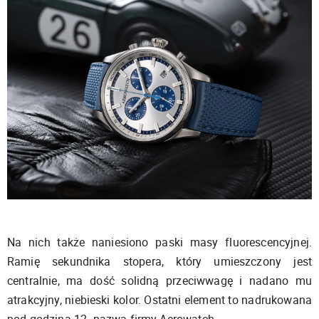
Na nich także naniesiono paski masy fluorescencyjnej.
Ramię sekundnika stopera, który umieszczony jest
centralnie, ma dość solidną przeciwwagę i nadano mu
atrakcyjny, niebieski kolor. Ostatni element to nadrukowana
pod godziną 12. nazwa firmy Aerowatch.