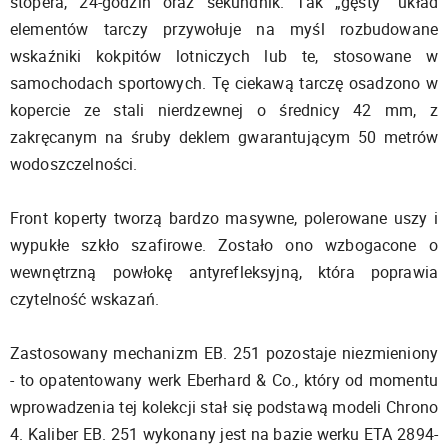
stopera, 24-godzin oraz sekundnik. Tak „gęsty” układ
elementów tarczy przywołuje na myśl rozbudowane
wskaźniki kokpitów lotniczych lub te, stosowane w
samochodach sportowych. Tę ciekawą tarczę osadzono w
kopercie ze stali nierdzewnej o średnicy 42 mm, z
zakręcanym na śruby deklem gwarantującym 50 metrów
wodoszczelności.
Front koperty tworzą bardzo masywne, polerowane uszy i
wypukłe szkło szafirowe. Zostało ono wzbogacone o
wewnętrzną powłokę antyrefleksyjną, która poprawia
czytelność wskazań.
Zastosowany mechanizm EB. 251 pozostaje niezmieniony
- to opatentowany werk Eberhard & Co., który od momentu
wprowadzenia tej kolekcji stał się podstawą modeli Chrono
4. Kaliber EB. 251 wykonany jest na bazie werku ETA 2894-