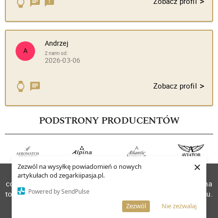
>
Zobacz profil
Andrzej
A
Z nami od:
2026-03-06
>
Zobacz profil
PODSTRONY PRODUCENTÓW
×
Zezwól na wysyłkę powiadomień o nowych
W celu poprawienia jakości usług korzystamy z plików
artykułach od zegarkiipasja.pl.
cookies. Pozostanie na stronie oznacza, iż wyrażasz zgodę na
Powered by SendPulse
to, że pliki cookies będą przechowywane w Twoim urządzeniu.
Więcej informacji
AKCEPTUJĘ
Zezwól
Nie zezwalaj