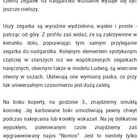
czemu zegarek na nadgarstku wizualnie wydaje się być
jeszcze cieńszy.
Uszy zegarka są wyraźnie wydzielone, wąskie i proste -
patrząc od góry. Z profilu zaś widać, że są zakrzywione w
kierunku dołu, poprawiając tym samym przyleganie
zegarka do nadgarstka. Kolejnym elementem spotykanym
częściej w starszych niż we współczesnych zegarkach
naręcznych, obecnym także w modelu Ludwig, są wiercone
otwory w uszach. Ułatwiają one wymianę paska, co przy
tak uniwersalnym czasomierzu jest dużą zaletą.
Na boku koperty, na godzinie 3., znajdziemy smukłą
koronkę. Jej karbowane boki umożliwiają pewny chwyt
podczas nakręcania lub korekty wskazań. Na jej delikatnie
wypukłym, polerowanym czole znajdziemy zaś
wygrawerowany napis “Nomos”. Jest to niestety tylko