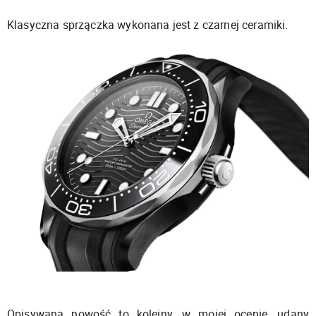
Klasyczna sprzączka wykonana jest z czarnej ceramiki.
Opisywana nowość to kolejny, w mojej ocenie, udany