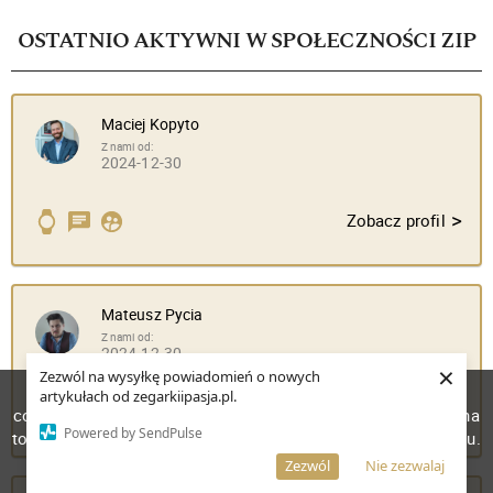
OSTATNIO AKTYWNI W SPOŁECZNOŚCI ZIP
Maciej Kopyto
Z nami od:
2024-12-30
>
Zobacz profil
Mateusz Pycia
Z nami od:
2024-12-30
×
Zezwól na wysyłkę powiadomień o nowych
W celu poprawienia jakości usług korzystamy z plików
artykułach od zegarkiipasja.pl.
>
Zobacz profil
cookies. Pozostanie na stronie oznacza, iż wyrażasz zgodę na
Powered by SendPulse
to, że pliki cookies będą przechowywane w Twoim urządzeniu.
Więcej informacji
AKCEPTUJĘ
Zezwól
Nie zezwalaj