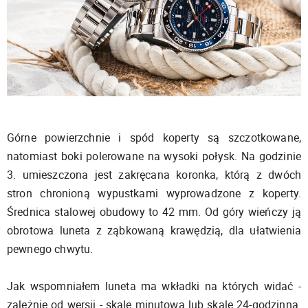
Górne powierzchnie i spód koperty są szczotkowane,
natomiast boki polerowane na wysoki połysk. Na godzinie
3. umieszczona jest zakręcana koronka, którą z dwóch
stron chronioną wypustkami wyprowadzone z koperty.
Średnica stalowej obudowy to 42 mm. Od góry wieńczy ją
obrotowa luneta z ząbkowaną krawędzią, dla ułatwienia
pewnego chwytu.
Jak wspomniałem luneta ma wkładki na których widać -
zależnie od wersji - skalę minutową lub skalę 24-godzinną.