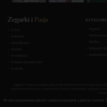
KATEGORI
Zegarki
O nas
Wiadomości
Reklama
Wiedza
Współpraca
Magazyn Zeg
Kariera
Kalendariu
W mediach
Polityka prywatności
Kontakt
Zegarki i Pasja to profesjonalny polski serwis branżowy o zegarkach, 
zegarmistrzostwa m.in.: wiadomości z branży zegarkowej i artykuły o nowyc
ewoluc
W celu poprawienia jakości usług korzystamy z plików cookies. 
© 2014-
2