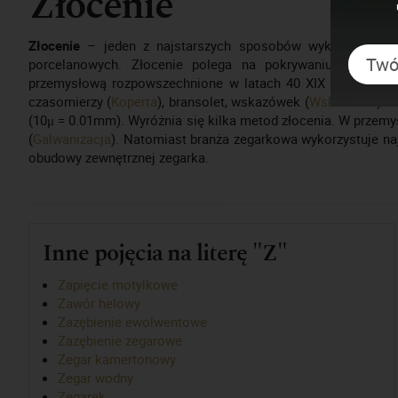
Złocenie
Złocenie
– jeden z najstarszych sposobów wykończania el
porcelanowych. Złocenie polega na pokrywaniu uprzedni
przemysłową rozpowszechnione w latach 40 XIX wieku. W ze
czasomierzy (
Koperta
), bransolet, wskazówek (
Wskazówki
) i
(10μ = 0.01mm). Wyróżnia się kilka metod złocenia. W przemyś
(
Galwanizacja
). Natomiast branża zegarkowa wykorzystuje na
obudowy zewnętrznej zegarka.
Inne pojęcia na literę "Z"
Zapięcie motylkowe
Zawór helowy
Zazębienie ewolwentowe
Zazębienie zegarowe
Zegar kamertonowy
Zegar wodny
Zegarek