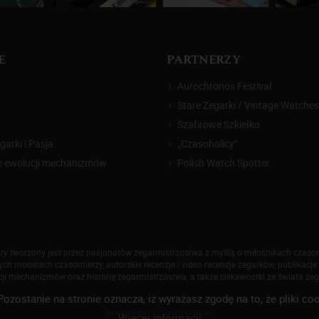
E
PARTNERZY
Aurochronos Festival
Stare Zegarki / Vintage Watches
Szafirowe Szkiełko
arki i Pasja
„Czasoholicy”
m ewolucji mechanizmów
Polish Watch Spotter
który tworzony jest przez pasjonatów zegarmistrzostwa z myślą o miłośnikach czas
h modelach czasomierzy, autorskie recenzje i video recenzje zegarków, publikacje 
ji mechanizmów oraz historię zegarmistrzostwa, a także ciekawostki ze świata ze
Pozostanie na stronie oznacza, iż wyrażasz zgodę na to, że pliki
026 Zegarkiipasja.pl. Korzystanie z serwisu oznacza akceptację
regulaminu
oraz
polityki p
powered by
greenlogic.eu
Więcej informacji