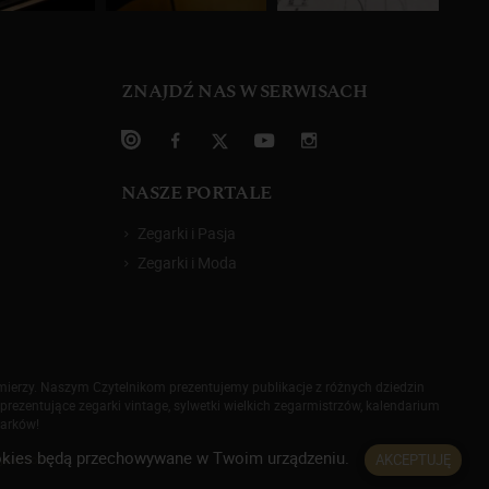
ZNAJDŹ NAS W SERWISACH
NASZE PORTALE
Zegarki i Pasja
Zegarki i Moda
omierzy. Naszym Czytelnikom prezentujemy publikacje z różnych dziedzin
prezentujące zegarki vintage, sylwetki wielkich zegarmistrzów, kalendarium
garków!
 cookies będą przechowywane w Twoim urządzeniu.
AKCEPTUJĘ
rywatności