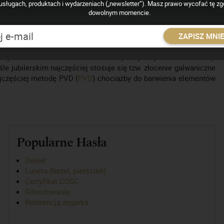
usługach, produktach i wydarzeniach („newsletter”). Masz prawo wycofać tę z
dowolnym momencie.
ementów. Najczęściej mosiężnych, stalowych, drewnianych i
o przygotowanego podłoża cienką warstwą złota. Na skalę
ZAPISZ MNI
garmistrzostwie wykorzystywane w procesie produkcji kopert
 innych elementów. Grubość złocenia podaje się w mikronach – μ
le jubilerskim najczęściej stosuje się tzw. złocenie galwaniczne
jczęściej metodę PVD (
PVD
) chociażby do barwienia elementów
Popularne Hasła
Dekiel
Luneta (bezel, pierścień)
Certyfikat COSC
Giloszowanie
Referencja zegarka