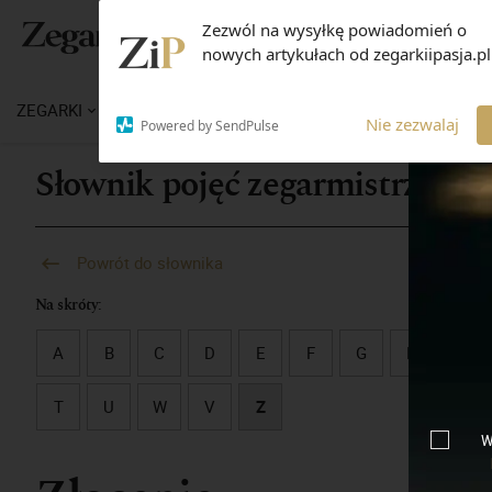
Zezwól na wysyłkę powiadomień o
nowych artykułach od zegarkiipasja.pl
ZEGARKI
WIADOMOŚCI
WIEDZA
MARKI
M
Nie zezwalaj
Powered by SendPulse
Słownik pojęć zegarmistrzowsk
Powrót do słownika
Na skróty:
A
B
C
D
E
F
G
H
I
T
U
W
V
Z
W