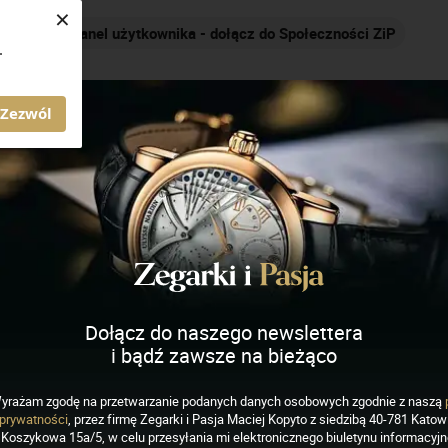
×
Panel użytkownika - dołącz do Społeczności ZiP
N
.
AGAZYN ZEGARKI I PASJA
Zezwól
ich
J
K
L
M
N
O
P
R
S
Dołącz do naszego newslettera
i bądź zawsze na bieżąco
yrażam zgodę na przetwarzanie podanych danych osobowych zgodnie z naszą
prywatności
, przez firmę Zegarki i Pasja Maciej Kopyto z siedzibą 40-781 Katowi
Koszykowa 15a/5, w celu przesyłania mi elektronicznego biuletynu informacyj