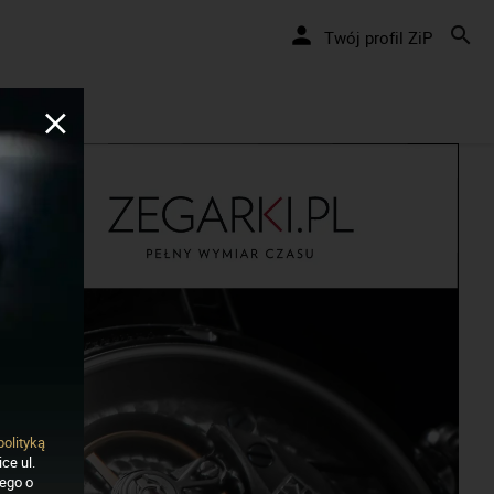
akręcamy pozytywnie... cały czas!
Twój profil ZiP
polityką
ce ul.
nego o