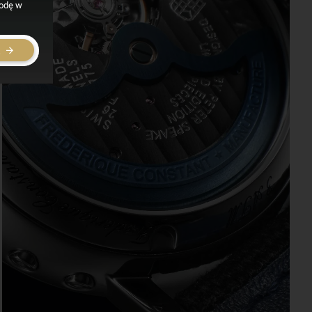
godę w
E