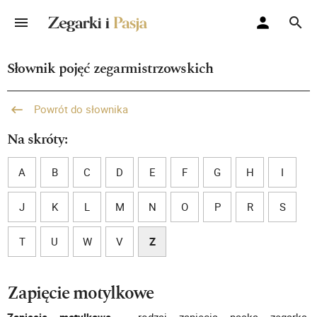
Słownik pojęć zegarmistrzowskich
Powrót do słownika
Na skróty:
A
B
C
D
E
F
G
H
I
J
K
L
M
N
O
P
R
S
T
U
W
V
Z
Zapięcie motylkowe