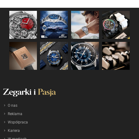
O nas
Reklama
Współpraca
Kariera
W mediach