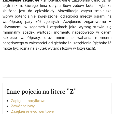
Zazębienie zegarowe
- zmodyfikowane zazębienie cykloidalne,
czyli takim, którego linia obrysu łbów zębów koła i zębnika
zbliżona jest do epicykloidy. Modyfikacja zarysu zmniejsza
wpływ potencjalnie zwiększonej odległości między osiami na
współpracę pary kół zębatych. Zazębieniu zegarowemu –
używanemu w zegarach i zegarkach jako wymóg stawia się
minimalny spadek wartości momentu napędowego w całym
zakresie współpracy, oraz minimalne wahania momentu
napędowego w zależności od głębokości zazębienia (głębokość
może być różna na skutek wytarć i luzów w łożyskach).
Inne pojęcia na literę "Z"
Zapięcie motylkowe
Zawór helowy
Zazębienie ewolwentowe