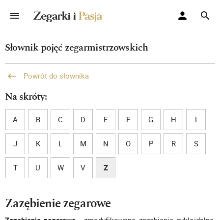
Słownik pojęć zegarmistrzowskich
Powrót do słownika
Na skróty:
A
B
C
D
E
F
G
H
I
J
K
L
M
N
O
P
R
S
T
U
W
V
Z
Zazębienie zegarowe