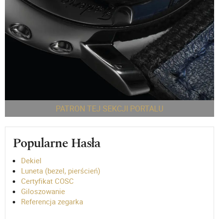
PATRON TEJ SEKCJI PORTALU
Popularne Hasła
Dekiel
Luneta (bezel, pierścień)
Certyfikat COSC
Giloszowanie
Referencja zegarka