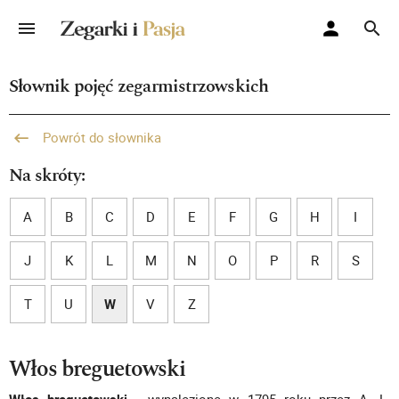
Słownik pojęć zegarmistrzowskich
Powrót do słownika
Na skróty:
A
B
C
D
E
F
G
H
I
J
K
L
M
N
O
P
R
S
T
U
W
V
Z
Włos breguetowski