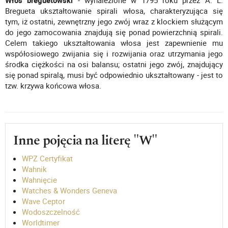
Włos breguetowski
- wynalezione w 1795 roku przez A. L.
Bregueta ukształtowanie spirali włosa, charakteryzująca się
tym, iż ostatni, zewnętrzny jego zwój wraz z klockiem służącym
do jego zamocowania znajdują się ponad powierzchnią spirali.
Celem takiego ukształtowania włosa jest zapewnienie mu
współosiowego zwijania się i rozwijania oraz utrzymania jego
środka ciężkości na osi balansu; ostatni jego zwój, znajdujący
się ponad spiralą, musi być odpowiednio ukształtowany - jest to
tzw. krzywa końcowa włosa.
Inne pojęcia na literę "W"
WPZ Certyfikat
Wahnik
Wahnięcie
Watches & Wonders Geneva
Wave Ceptor
Wodoszczelność
Worldtimer