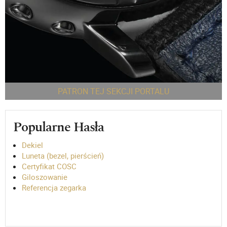
PATRON TEJ SEKCJI PORTALU
Popularne Hasła
Dekiel
Luneta (bezel, pierścień)
Certyfikat COSC
Giloszowanie
Referencja zegarka