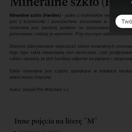
Mineralne szkło (Hard
Mineralne szkło (Hardlex)
- jeden z materiałów wykorzystywa
jest z krzemionki i powszechnie stosowane w zegarmistrzo
mineralne jest bardziej podatne na zarysowania niż szk
polerowane i należy je wymienić. Przy mocnym uderzeniu pęka
Obecnie zdecydowana większość szkieł mineralnych stosowa
tego typu szkła utwardzana jest termicznie, czyli podgrzew
szkła i sprawia, że jest bardziej odporne na pękanie i zarysowa
Szkło mineralne jest często spotykane w markach modow
właściwości fizyczne.
Autor: zespół Pro Watches s.c.
Inne pojęcia na literę "M"
Malarstwo na emalii