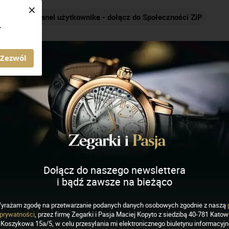
×
Panel użytkownika - dołącz do Społeczności ZiP
.
AGAZYN ZEGARKI I PASJA
Zezwól
ich
J
K
L
M
N
O
P
R
S
Dołącz do naszego newslettera
i bądź zawsze na bieżąco
yrażam zgodę na przetwarzanie podanych danych osobowych zgodnie z naszą
prywatności
, przez firmę Zegarki i Pasja Maciej Kopyto z siedzibą 40-781 Katowi
Koszykowa 15a/5, w celu przesyłania mi elektronicznego biuletynu informacyj