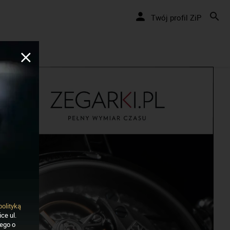
Nakręcamy pozytywnie... cały czas!
Twój profil ZiP
polityką
ce ul.
nego o