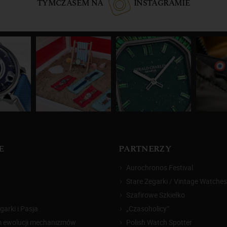
TYMCZASEM NA
INSTAGRAMIE
E
PARTNERZY
Aurochronos Festival
Stare Zegarki / Vintage Watches
Szafirowe Szkiełko
arki i Pasja
„Czasoholicy”
m ewolucji mechanizmów
Polish Watch Spotter