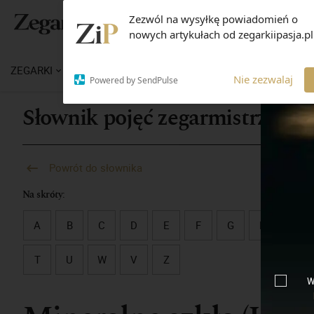
Zezwól na wysyłkę powiadomień o
nowych artykułach od zegarkiipasja.pl
ZEGARKI
WIADOMOŚCI
WIEDZA
MARKI
M
Nie zezwalaj
Powered by SendPulse
Słownik pojęć zegarmistrzowsk
Powrót do słownika
Na skróty:
A
B
C
D
E
F
G
H
I
T
U
W
V
Z
W