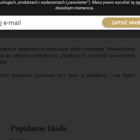
lex)
usługach, produktach i wydarzeniach („newsletter”). Masz prawo wycofać tę z
dowolnym momencie.
nych do produkcji szkieł zegarków. Szkło mineralne wytwarzane
stwie jako tańsza alternatywa dla szkła szafirowego. Szkło
ZAPISZ MNI
ło szafirowe. W przypadku zarysowania nie może być jednak
.
nych w zegarkach to hartowane szkło mineralne. Powierzchnia
ana do wysokiej temperatury. Zwiększa to twardość powierzchni
nie.
ych zegarków, ponieważ jest tanie w produkcji i ma dobre
Popularne Hasła
Dekiel