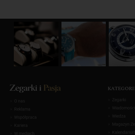
KATEGORI
Zegarki
O nas
Wiadomości
Reklama
Wiedza
Współpraca
Magazyn Zeg
Kariera
Kalendariu
W mediach