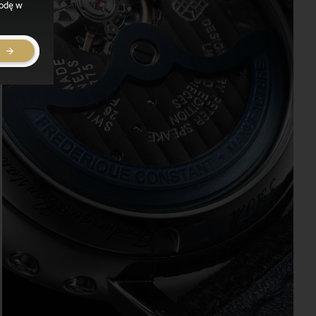
godę w
E