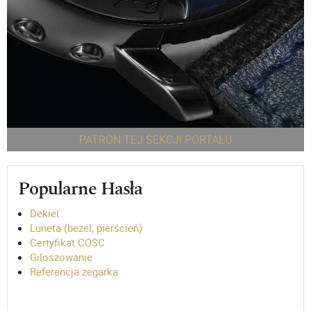
PATRON TEJ SEKCJI PORTALU
Popularne Hasła
Dekiel
Luneta (bezel, pierścień)
Certyfikat COSC
Giloszowanie
Referencja zegarka