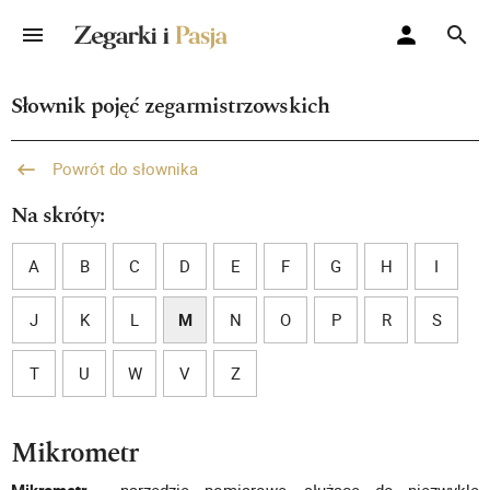
Słownik pojęć zegarmistrzowskich
Powrót do słownika
Na skróty:
A
B
C
D
E
F
G
H
I
J
K
L
M
N
O
P
R
S
T
U
W
V
Z
Mikrometr