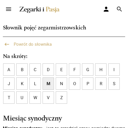
Słownik pojęć zegarmistrzowskich
Powrót do słownika
Na skróty:
A
B
C
D
E
F
G
H
I
J
K
L
M
N
O
P
R
S
T
U
W
V
Z
Miesiąc synodyczny