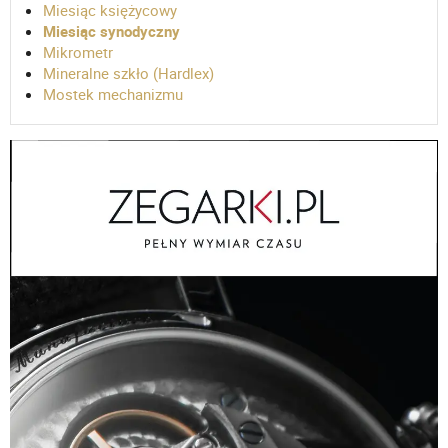
Miesiąc księżycowy
Miesiąc synodyczny
Mikrometr
Mineralne szkło (Hardlex)
Mostek mechanizmu