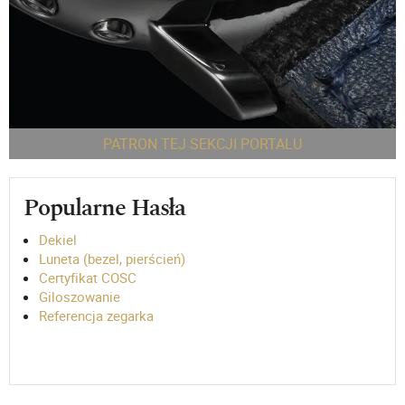
PATRON TEJ SEKCJI PORTALU
Popularne Hasła
Dekiel
Luneta (bezel, pierścień)
Certyfikat COSC
Giloszowanie
Referencja zegarka