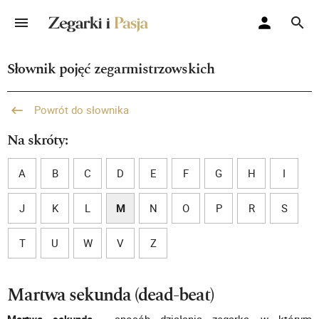
Słownik pojęć zegarmistrzowskich
Powrót do słownika
Na skróty:
A
B
C
D
E
F
G
H
I
J
K
L
M
N
O
P
R
S
T
U
W
V
Z
Martwa sekunda (dead-beat)