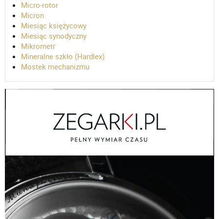
Micro-rotor
Micron
Miesiąc księżycowy
Miesiąc synodyczny
Mikrometr
Mineralne szkło (Hardlex)
Mostek mechanizmu