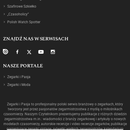
Szafirowe Szkiełko
„Czasoholicy”
Polish Watch Spotter
ZNAJDŹ NAS W SERWISACH
NASZE PORTALE
Zegarki i Pasja
Zegarki i Moda
Zegarki i Pasja to profesjonalny polski serwis branżowy o zegarkach, który
tworzony jest przez pasjonatów zegarmistrzostwa z myślą o miłośnikach
czasomierzy. Naszym Czytelnikom prezentujemy publikacje z różnych dziedzin
zegarmistrzostwa m.in.: wiadomości z branży zegarkowej i artykuły o nowych
modelach czasomierzy, autorskie recenzje i video recenzje zegarków, publikacje
prezentujące zegarki vintage, sylwetki wielkich zegarmistrzów, kalendarium