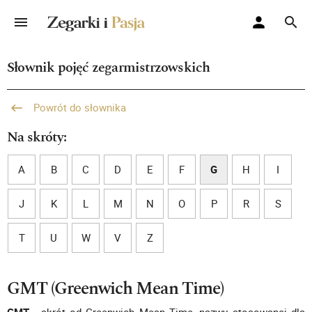
Słownik pojęć zegarmistrzowskich
Powrót do słownika
Na skróty:
A
B
C
D
E
F
G
H
I
J
K
L
M
N
O
P
R
S
T
U
W
V
Z
GMT (Greenwich Mean Time)