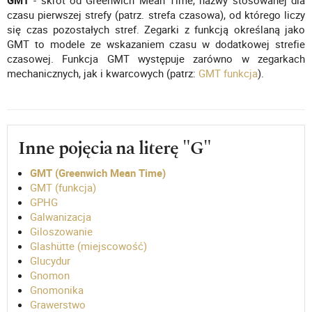
GMT
- skrót od Greenwich Mean Time, nazwy stosowanej dla
czasu pierwszej strefy (patrz. strefa czasowa), od którego liczy
się czas pozostałych stref. Zegarki z funkcją określaną jako
GMT to modele ze wskazaniem czasu w dodatkowej strefie
czasowej. Funkcja GMT występuje zarówno w zegarkach
mechanicznych, jak i kwarcowych (patrz:
GMT funkcja
).
Inne pojęcia na literę "G"
GMT (Greenwich Mean Time)
GMT (funkcja)
GPHG
Galwanizacja
Giloszowanie
Glashütte (miejscowość)
Glucydur
Gnomon
Gnomonika
Grawerstwo