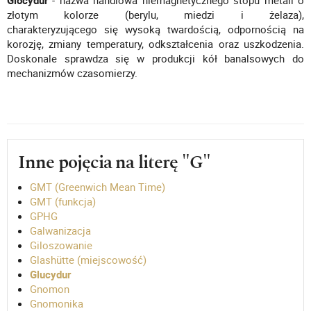
Glocydur
- nazwa handlowa niemagnetycznego stopu metali o
złotym kolorze (berylu, miedzi i żelaza),
charakteryzującego się wysoką twardością, odpornością na
korozję, zmiany temperatury, odkształcenia oraz uszkodzenia.
Doskonale sprawdza się w produkcji kół banalsowych do
mechanizmów czasomierzy.
Inne pojęcia na literę "G"
GMT (Greenwich Mean Time)
GMT (funkcja)
GPHG
Galwanizacja
Giloszowanie
Glashütte (miejscowość)
Glucydur
Gnomon
Gnomonika