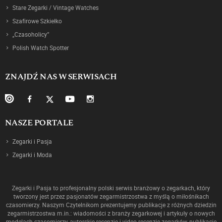
Stare Zegarki / Vintage Watches
Szafirowe Szkiełko
„Czasoholicy”
Polish Watch Spotter
ZNAJDŹ NAS W SERWISACH
NASZE PORTALE
Zegarki i Pasja
Zegarki i Moda
Zegarki i Pasja to profesjonalny polski serwis branżowy o zegarkach, który
tworzony jest przez pasjonatów zegarmistrzostwa z myślą o miłośnikach
czasomierzy. Naszym Czytelnikom prezentujemy publikacje z różnych dziedzin
zegarmistrzostwa m.in.: wiadomości z branży zegarkowej i artykuły o nowych
modelach czasomierzy, autorskie recenzje i video recenzje zegarków, publikacje