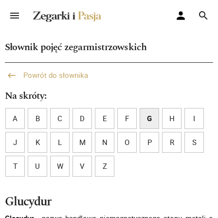
Słownik pojęć zegarmistrzowskich
Powrót do słownika
Na skróty:
A
B
C
D
E
F
G
H
I
J
K
L
M
N
O
P
R
S
T
U
W
V
Z
Glucydur