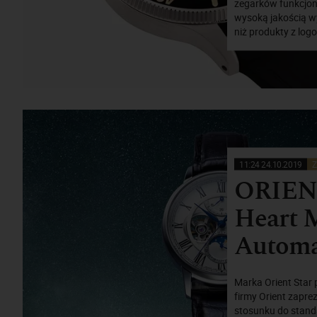
zegarków funkcjonu
wysoką jakością w
niż produkty z logo
11:24 24.10.2019
Z
ORIENT
Heart 
Automa
Marka Orient Star 
firmy Orient zapre
stosunku do stand