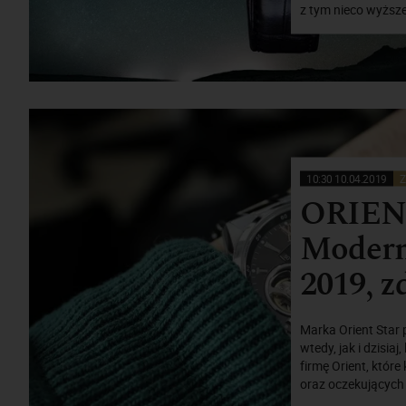
z tym nieco wyższe
10:30 10.04.2019
Z
ORIENT
Modern
2019, zd
Marka Orient Star 
wtedy, jak i dzisi
firmę Orient, któ
oraz oczekujących