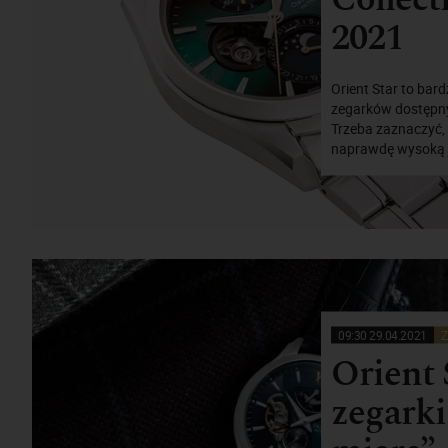
2021
Orient Star to bar
zegarków dostępnyc
Trzeba zaznaczyć, 
naprawdę wysoką j
09:30 29.04.2021
Z
Orient 
zegarki