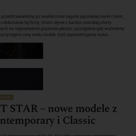
przedstawialiśmy już wielokrotnie zegarki japońskiej marki Orient,
 i dokonania tej firmy. Orient słynie z bardzo szerokiej oferty
ch na odpowiednim poziomie jakości, szczególnie gdy weźmiemy
przystępne ceny wielu modeli. Dziś zaprezentujemy nowe...
EGARKI
 STAR – nowe modele z
ontemporary i Classic
ka funkcjonującego od lat 50. XX wieku cenionego japońskiego