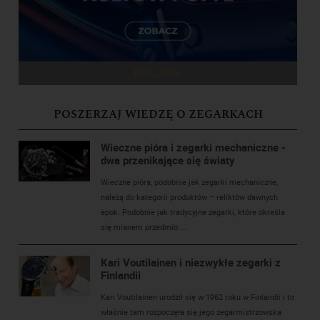
REKLAMA
POSZERZAJ WIEDZĘ O ZEGARKACH
Wieczne pióra i zegarki mechaniczne -
dwa przenikające się światy
Wieczne pióra, podobnie jak zegarki mechaniczne,
należą do kategorii produktów – reliktów dawnych
epok. Podobnie jak tradycyjne zegarki, które określa
się mianem przedmio ...
Kari Voutilainen i niezwykłe zegarki z
Finlandii
Kari Voutilainen urodził się w 1962 roku w Finlandii i to
właśnie tam rozpoczęła się jego zegarmistrzowska