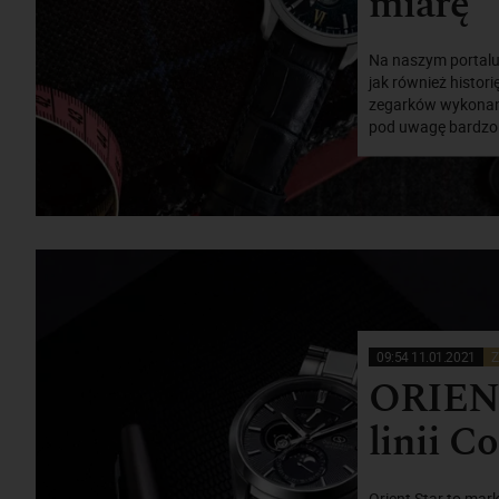
miarę”
Na naszym portalu 
jak również historię
zegarków wykonany
pod uwagę bardzo 
09:54 11.01.2021
Z
ORIENT
linii C
Orient Star to mar