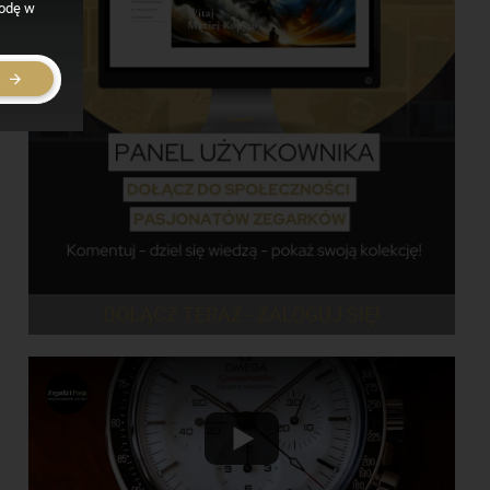
godę w
E
DOŁĄCZ TERAZ - ZALOGUJ SIĘ!