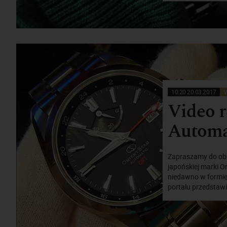
10:20 20.03.2017
V
Video r
Automa
Zapraszamy do obe
japońskiej marki O
niedawno w formie
portalu przedstawia