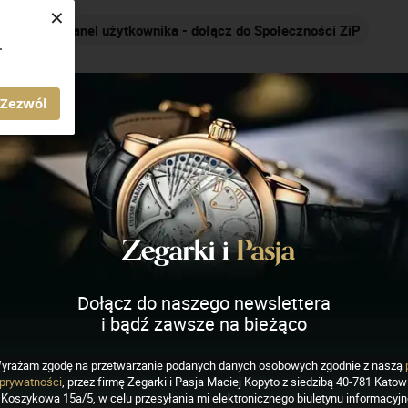
×
Nakręcamy pozytywnie... cały czas!
.
AGAZYN ZEGARKI I PASJA
Zezwól
Star
Dołącz do naszego newslettera
i bądź zawsze na bieżąco
yrażam zgodę na przetwarzanie podanych danych osobowych zgodnie z naszą
EGARKI
prywatności
, przez firmę Zegarki i Pasja Maciej Kopyto z siedzibą 40-781 Katowi
Star Diver 1964 Sports
Koszykowa 15a/5, w celu przesyłania mi elektronicznego biuletynu informacyj