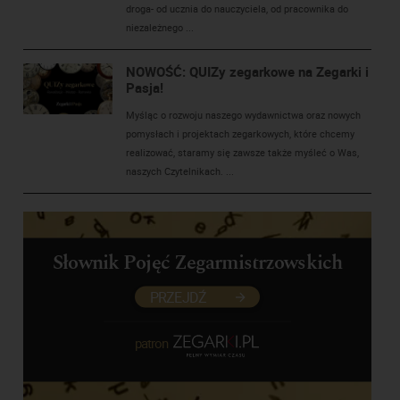
droga- od ucznia do nauczyciela, od pracownika do
niezależnego ...
NOWOŚĆ: QUIZy zegarkowe na Zegarki i
Pasja!
Myśląc o rozwoju naszego wydawnictwa oraz nowych
pomysłach i projektach zegarkowych, które chcemy
realizować, staramy się zawsze także myśleć o Was,
naszych Czytelnikach. ...
Słownik Pojęć Zegarmistrzowskich
PRZEJDŹ
patron