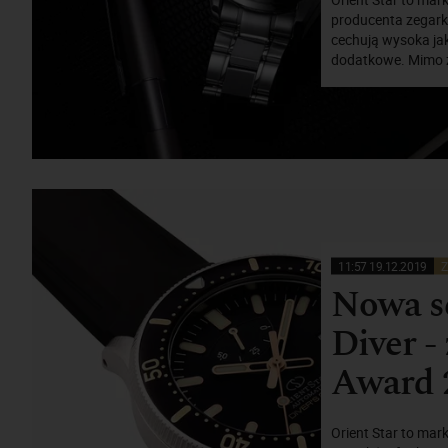
producenta zegarkó
cechują wysoka ja
dodatkowe. Mimo że
11:57 19.12.2019
Z
Nowa se
Diver 
Award 
Orient Star to mar