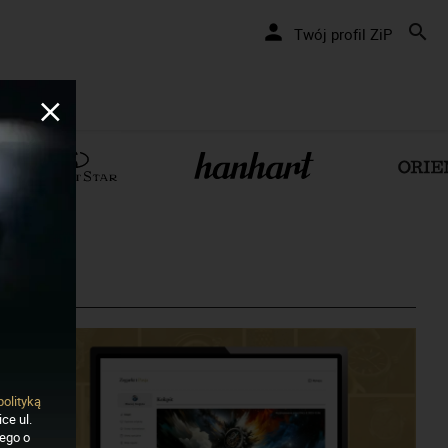
Twój profil ZiP
polityką
ce ul.
nego o