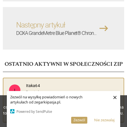
Następny artykuł
DOXA GrandeMetre Blue Planet® Chron...
OSTATNIO AKTYWNI W SPOŁECZNOŚCI ZIP
Itaka64
I
Z nami od:
×
2026-03-21
Zezwól na wysyłkę powiadomień o nowych
W celu poprawienia jakości usług korzystamy z plików
artykułach od zegarkiipasja.pl.
cookies. Pozostanie na stronie oznacza, iż wyrażasz zgodę na
>
Zobacz profil
Powered by SendPulse
to, że pliki cookies będą przechowywane w Twoim urządzeniu.
Więcej informacji
AKCEPTUJĘ
Zezwól
Nie zezwalaj