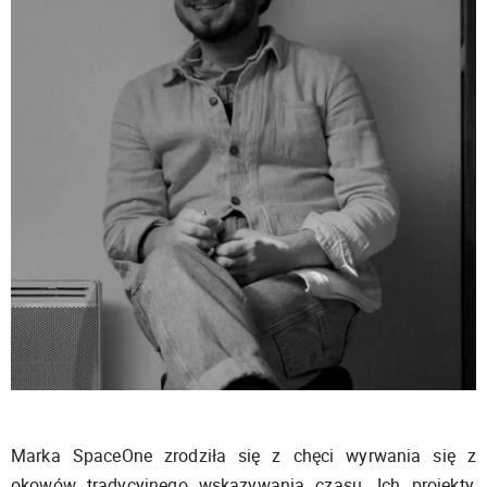
Marka SpaceOne zrodziła się z chęci wyrwania się z
okowów tradycyjnego wskazywania czasu. Ich projekty,