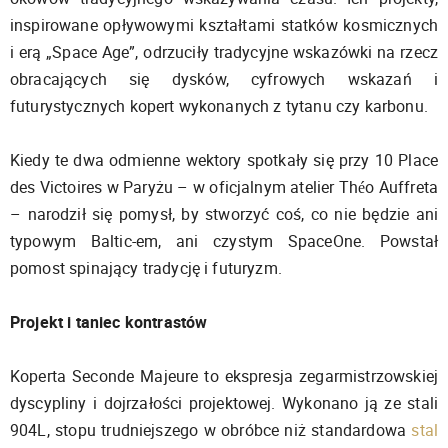
inspirowane opływowymi kształtami statków kosmicznych
i erą „Space Age”, odrzuciły tradycyjne wskazówki na rzecz
obracających się dysków, cyfrowych wskazań i
futurystycznych kopert wykonanych z tytanu czy karbonu.
Kiedy te dwa odmienne wektory spotkały się przy 10 Place
des Victoires w Paryżu – w oficjalnym atelier Théo Auffreta
– narodził się pomysł, by stworzyć coś, co nie będzie ani
typowym Baltic-em, ani czystym SpaceOne. Powstał
pomost spinający tradycję i futuryzm.
Projekt i taniec kontrastów
Koperta Seconde Majeure to ekspresja zegarmistrzowskiej
dyscypliny i dojrzałości projektowej. Wykonano ją ze stali
904L, stopu trudniejszego w obróbce niż standardowa
stal