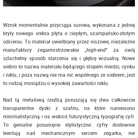
Wzrok momentalnie przyciąga surowa, wykonana z jednej
bryły nowego srebra płyta o ciepłym, szampańsko-złotym
odcieniu. To materiał uwielbiany przez niszowe, niezależne
manufaktury zegarmistrzowskie „high-end” za swój
szlachetny sposób starzenia się i głębię wizualną. Nowe
srebro to nazwa materiału będącego stopem miedzi, cynku
i niklu, i poza nazwą nie ma nic wspólnego ze srebrem, jest
to rodzaj mosiądzu o wysokiej zawartości niklu.
Nad tą metalową rzeźbą poruszają się dwa całkowicie
transparentne dyski z szafiru, na które naniesiono
minimalistyczną i na wskroś futurystyczną typografię cyfr.
To genialne posunięcie stylistyczne: cyfry dosłownie
lewitują nad mechanicznym sercem zegarka, nie