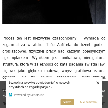
Proces ten jest niezwykle czasochłonny – wymaga od
zegarmistrza w atelier Théo Auffreta do trzech godzin
drobiazgowej, fizycznej pracy nad każdym pojedynczym
egzemplarzem. Wynikiem jest unikatowa, nieregularna
struktura, która w zależności od kąta padania światła jawi
się raz jako głęboko matowa, wręcz grafitowa czarna
otchłań, by za chwilę rozbłysnąć metalicznymi,
×
Zezwól na wysyłkę powiadomień o nowych
srebrzystymi refleksami. Nie ma dwóch takich samych
W celu poprawienia jakości usług korzystamy z plików
artykułach od zegarkiipasja.pl.
tarcz z wykończeniem Charbonné.
cookies. Pozostanie na stronie oznacza, iż wyrażasz zgodę na
Powered by SendPulse
to, że pliki cookies będą przechowywane w Twoim urządzeniu.
Więcej informacji
AKCEPTUJĘ
Zezwól
Nie zezwalaj
Napęd obrotowych dysków. Soprod P024 z autorskim