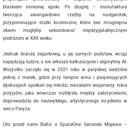
blaskiem minionej epoki. Po drugiej – manufaktura
tworząca awangardowe rzeźby na nadgarstek,
przypominające statki kosmiczne, które bez mrugnięcia
okiem mogłyby sekundować międzygalaktycznym
podróżom w XXII wieku.
Jednak branżę zegarkową, u jej samych podstaw, wciąż
napędzają ludzie, a nie arkusze kalkulacyjne i algorytmy AI.
Wszystko zaczęło się w 2021 roku w paryskiej siedzibie
jednej z marek, gdzie przy lampce wina i pasjonujących
dyskusjach spotkali się młodzi, niezależni wizjonerzy. Iskra
przyjaźni, jaka wówczas rozbłysła między założycielami,
doprowadziła do niezwykłego, artystycznego incydentu w
sercu Paryża.
Oto przed nami Baltic x SpaceOne Seconde Majeure –