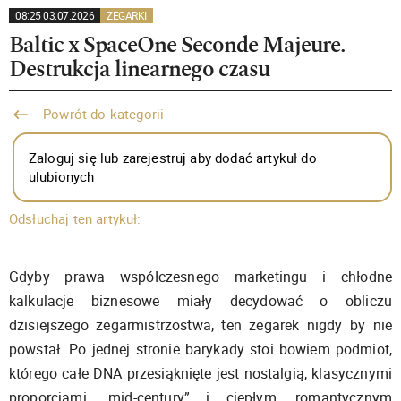
08:25 03.07.2026
ZEGARKI
Baltic x SpaceOne Seconde Majeure.
Destrukcja linearnego czasu
Powrót do kategorii
Zaloguj się lub zarejestruj aby dodać artykuł do
ulubionych
Odsłuchaj ten artykuł:
Gdyby prawa współczesnego marketingu i chłodne
kalkulacje biznesowe miały decydować o obliczu
dzisiejszego zegarmistrzostwa, ten zegarek nigdy by nie
powstał. Po jednej stronie barykady stoi bowiem podmiot,
którego całe DNA przesiąknięte jest nostalgią, klasycznymi
proporcjami „mid-century” i ciepłym, romantycznym