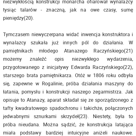
niezwykłością konstrukcji monarcha ofiarował wynalazcy
tysiąc talarów - znaczną, jak na owe czasy, sumę
pieniędzy(20).
Tymczasem niewyczerpana widać inwencja konstruktora i
wynalazcy szukała już innych pól do działania. W
pamiętnikach młodego Atanazego Raczyńskiego(21)
możemy znaleźć opis niezwykłego wydarzenia,
przygotowanego z inicjatywy Edwarda Raczyńskiego(22),
starszego brata pamiętnikarza. Otóż w 1806 roku odbyła
się, zapewne w Rogalinie, próba działania maszyny do
łatania, pomysłu i konstrukcji naszego zegarmistrza. Jak
opisuje to Atanazy, aparat składał się ze sporządzonego z
tafty kwadratowego spadochronu i takichże, połączonych
jedwabnymi sznurkami skrzydeł(23). Niestety, była to
próba nieudana. Można sądzić, że konstrukcja latająca
miała podstawy bardziej intuicyjne aniżeli naukowe.