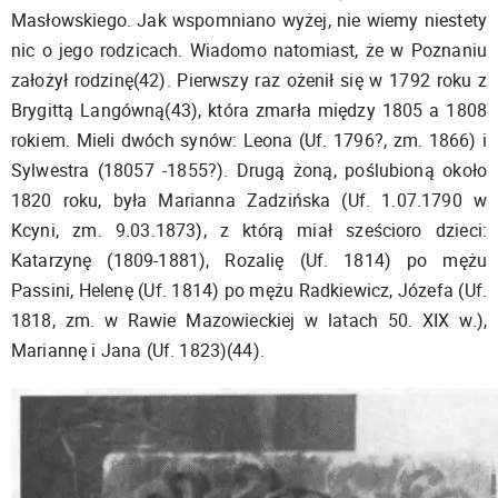
Masłowskiego. Jak wspomniano wyżej, nie wiemy niestety
nic o jego rodzicach. Wiadomo natomiast, że w Poznaniu
założył rodzinę(42). Pierwszy raz ożenił się w 1792 roku z
Brygittą Langówną(43), która zmarła między 1805 a 1808
rokiem. Mieli dwóch synów: Leona (Uf. 1796?, zm. 1866) i
Sylwestra (18057 -1855?). Drugą żoną, poślubioną około
1820 roku, była Marianna Zadzińska (Uf. 1.07.1790 w
Kcyni, zm. 9.03.1873), z którą miał sześcioro dzieci:
Katarzynę (1809-1881), Rozalię (Uf. 1814) po mężu
Passini, Helenę (Uf. 1814) po mężu Radkiewicz, Józefa (Uf.
1818, zm. w Rawie Mazowieckiej w latach 50. XIX w.),
Mariannę i Jana (Uf. 1823)(44).