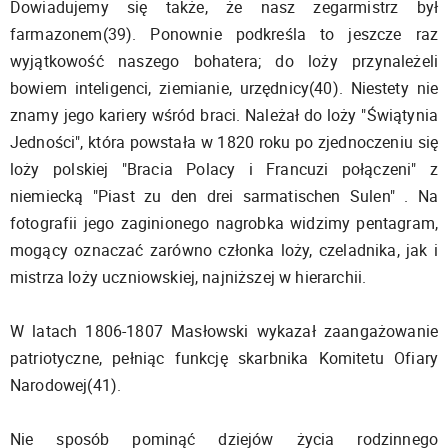
Dowiadujemy się także, że nasz zegarmistrz był
farmazonem(39). Ponownie podkreśla to jeszcze raz
wyjątkowość naszego bohatera; do loży przynależeli
bowiem inteligenci, ziemianie, urzędnicy(40). Niestety nie
znamy jego kariery wśród braci. Należał do loży "Świątynia
Jedności", która powstała w 1820 roku po zjednoczeniu się
loży polskiej "Bracia Polacy i Francuzi połączeni" z
niemiecką "Piast zu den drei sarmatischen Sulen" . Na
fotografii jego zaginionego nagrobka widzimy pentagram,
mogący oznaczać zarówno członka loży, czeladnika, jak i
mistrza loży uczniowskiej, najniższej w hierarchii.
W latach 1806-1807 Masłowski wykazał zaangażowanie
patriotyczne, pełniąc funkcję skarbnika Komitetu Ofiary
Narodowej(41).
Nie sposób pominąć dziejów życia rodzinnego