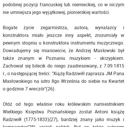
podobnej pozycji francuskiej lub niemieckiej, co w niczym
nie umniejsza jego wyjątkowej, pionierskiej wartości.
Bogate życie zegarmistrza, autora, wynalazcy i
konstruktora miało jeszcze inny aspekt, zrozumiały w
pewnym stopniu u konstruktora instrumentu muzycznego.
Dowiadujemy się mianowicie, że Andrzej Masłowski był
także znanym w Poznaniu muzykiem - skrzypkiem.
Zachował się bilecik do niego zaadresowany, z 7.09.1815
r., o następującej treści: "Xiążę Radziwiłł zaprasza JM Pana
Masłowskiego na iutro 8go Września do siebie na Kwartet
o godzinie 7.wieczór"(26).
Otóż od tego właśnie roku królewskim namiestnikiem
Wielkiego Księstwa Poznańskiego został Antoni książę
Radziwiłł (1775-1833)(27), bardziej znany jako muzyk i