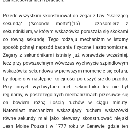
Przede wszystkim skonstruował on zegar z tzw. "skaczącą
sekundą" ("seconde morte")(15) - czasomierz z
sekundnikiem, w którym wskazówka poruszała się skokami
co równą sekundę. Tego rodzaju mechanizm w istotny
sposób pchnął naprzód badania fizyczne i astronomiczne.
Zegary z sekundnikami istniały już wprawdzie wcześniej,
lecz przy powszechnym wówczas wychwycie szpindlowym
wskazówka sekundowa w pierwszym momencie się cofała,
by dopiero w następnej kolejności poruszyć się do przodu.
Przy innych wychwytach ruch sekundnika też nie był
regularny, w poszczególnych mechanizmach przesuwał się
on bowiem różną ilością ruchów w ciągu minuty.
Natomiast mechanizm wskazujący ruchem wskazówki
równe sekundy miał jako pierwszy skonstruować niejaki
Jean Moise Pouzait w 1777 roku w Genewie, gdzie ten