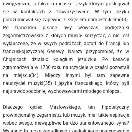
dwujęzyczne, a także francuski - język którym posługiwał
się w kontaktach z "towarzystwem". W tym języku
porozumiewał się zapewne z księciem namiestnikiem(33).
Po francusku pisane były wówczas podręczniki
zegarmistrzowskie, z których musiał korzystać, a nie jest
wykluczone, że w swych podróżach dotarł do Francji lub
francuskojęzycznej Genewy. Należy przypomnieć, że w
Chojnicach działało kolegium jezuickie. Po kasacie
zgromadzenia w 1780 roku nauczyciele w części pozostali
na miejscu(34). Między innymi był tam zapewne
nauczyciel muzyki(35) i języka francuskiego, którzy byli
najprawdopodobniej wychowawcami młodego chłopca.
Dlaczego ojciec Masłowskiego, ten hipotetyczny
prowincjonalny zegarmistrz lub muzyk, miał takie aspiracje
wobec swego, niewątpliwie bardzo utalentowanego, syna?
Wyjaśnić to może zagadkowe i zaskakujące postępowanie