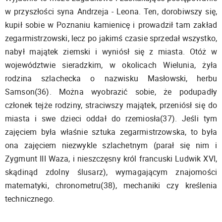
w przyszłości syna Andrzeja - Leona. Ten, dorobiwszy się,
kupił sobie w Poznaniu kamienicę i prowadził tam zakład
zegarmistrzowski, lecz po jakimś czasie sprzedał wszystko,
nabył majątek ziemski i wyniósł się z miasta. Otóż w
województwie sieradzkim, w okolicach Wielunia, żyła
rodzina szlachecka o nazwisku Masłowski, herbu
Samson(36). Można wyobrazić sobie, że podupadły
członek tejże rodziny, straciwszy majątek, przeniósł się do
miasta i swe dzieci oddał do rzemiosła(37). Jeśli tym
zajęciem była właśnie sztuka zegarmistrzowska, to była
ona zajęciem niezwykle szlachetnym (parał się nim i
Zygmunt III Waza, i nieszczęsny król francuski Ludwik XVI,
skądinąd zdolny ślusarz), wymagającym znajomości
matematyki, chronometru(38), mechaniki czy kreślenia
technicznego.