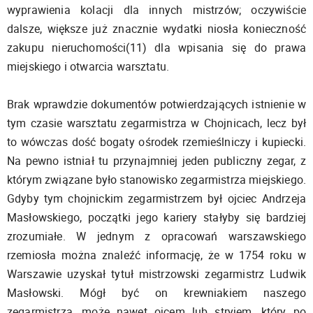
wyprawienia kolacji dla innych mistrzów; oczywiście
dalsze, większe już znacznie wydatki niosła konieczność
zakupu nieruchomości(11) dla wpisania się do prawa
miejskiego i otwarcia warsztatu.
Brak wprawdzie dokumentów potwierdzających istnienie w
tym czasie warsztatu zegarmistrza w Chojnicach, lecz był
to wówczas dość bogaty ośrodek rzemieślniczy i kupiecki.
Na pewno istniał tu przynajmniej jeden publiczny zegar, z
którym związane było stanowisko zegarmistrza miejskiego.
Gdyby tym chojnickim zegarmistrzem był ojciec Andrzeja
Masłowskiego, początki jego kariery stałyby się bardziej
zrozumiałe. W jednym z opracowań warszawskiego
rzemiosła można znaleźć informację, że w 1754 roku w
Warszawie uzyskał tytuł mistrzowski zegarmistrz Ludwik
Masłowski. Mógł być on krewniakiem naszego
zegarmistrza, może nawet ojcem lub stryjem, który po