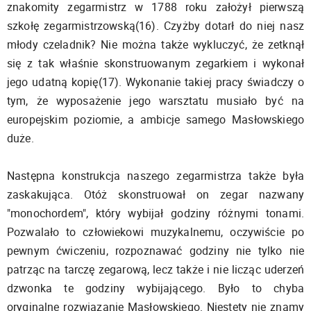
znakomity zegarmistrz w 1788 roku założył pierwszą
szkołę zegarmistrzowską(16). Czyżby dotarł do niej nasz
młody czeladnik? Nie można także wykluczyć, że zetknął
się z tak właśnie skonstruowanym zegarkiem i wykonał
jego udatną kopię(17). Wykonanie takiej pracy świadczy o
tym, że wyposażenie jego warsztatu musiało być na
europejskim poziomie, a ambicje samego Masłowskiego
duże.
Następna konstrukcja naszego zegarmistrza także była
zaskakująca. Otóż skonstruował on zegar nazwany
"monochordem", który wybijał godziny różnymi tonami.
Pozwalało to człowiekowi muzykalnemu, oczywiście po
pewnym ćwiczeniu, rozpoznawać godziny nie tylko nie
patrząc na tarczę zegarową, lecz także i nie licząc uderzeń
dzwonka te godziny wybijającego. Było to chyba
oryginalne rozwiązanie Masłowskiego. Niestety nie znamy