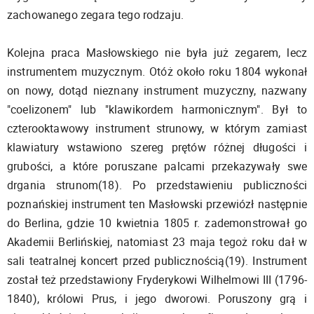
zachowanego zegara tego rodzaju.
Kolejna praca Masłowskiego nie była już zegarem, lecz
instrumentem muzycznym. Otóż około roku 1804 wykonał
on nowy, dotąd nieznany instrument muzyczny, nazwany
"coelizonem" lub "klawikordem harmonicznym". Był to
czterooktawowy instrument strunowy, w którym zamiast
klawiatury wstawiono szereg prętów różnej długości i
grubości, a które poruszane palcami przekazywały swe
drgania strunom(18). Po przedstawieniu publiczności
poznańskiej instrument ten Masłowski przewiózł następnie
do Berlina, gdzie 10 kwietnia 1805 r. zademonstrował go
Akademii Berlińskiej, natomiast 23 maja tegoż roku dał w
sali teatralnej koncert przed publicznością(19). Instrument
został też przedstawiony Fryderykowi Wilhelmowi III (1796-
1840), królowi Prus, i jego dworowi. Poruszony grą i