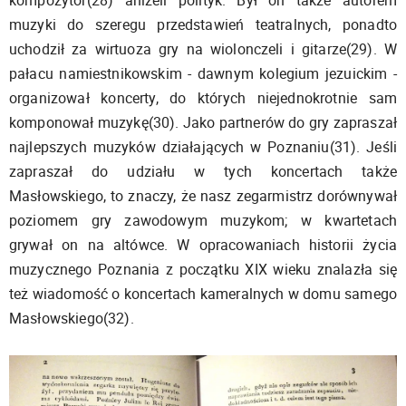
kompozytor(28) aniżeli polityk. Był on także autorem
muzyki do szeregu przedstawień teatralnych, ponadto
uchodził za wirtuoza gry na wiolonczeli i gitarze(29). W
pałacu namiestnikowskim - dawnym kolegium jezuickim -
organizował koncerty, do których niejednokrotnie sam
komponował muzykę(30). Jako partnerów do gry zapraszał
najlepszych muzyków działających w Poznaniu(31). Jeśli
zapraszał do udziału w tych koncertach także
Masłowskiego, to znaczy, że nasz zegarmistrz dorównywał
poziomem gry zawodowym muzykom; w kwartetach
grywał on na altówce. W opracowaniach historii życia
muzycznego Poznania z początku XIX wieku znalazła się
też wiadomość o koncertach kameralnych w domu samego
Masłowskiego(32).