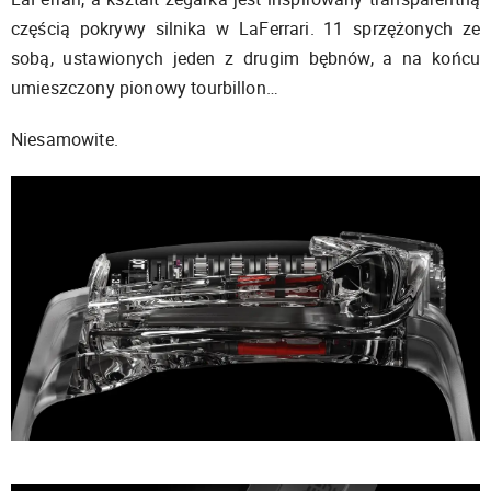
częścią pokrywy silnika w LaFerrari. 11 sprzężonych ze
sobą, ustawionych jeden z drugim bębnów, a na końcu
umieszczony pionowy tourbillon…
Niesamowite.