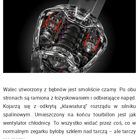
Walec utworzony z bębnów jest smoliście czarny. Po obu
stronach są ramiona z łożyskowaniem i odbierające napęd.
Kojarzą się z odkrytą „klawiaturą” rozrządu w silniku
spalinowym. Umieszczony na końcu tourbillon jest jak
wentylator chłodnicy. To wszystko widać przez coś, co w
normalnym zegarku byłoby szkłem nad tarczą – ale tarczy