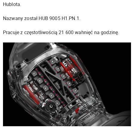
Hublota.
Nazwany został HUB 9005 H1.PN.1.
Pracuje z częstotliwością 21 600 wahnięć na godzinę.