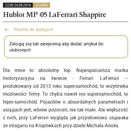
22:00 24.09.2016
ZEGARKI
Hublot MP-05 LaFerrari Shappire
Powrót do kategorii
Zaloguj się lub zarejestruj aby dodać artykuł do
ulubionych
Dla mnie to absolutny top. Najwspanialsza marka
motoryzacyjna na świecie - Ferrari. LaFerrari –
produkowany od 2013 roku supersamochód, to wizytówka
możliwości firmy. To chyba nawet nie supersamochód, to
hiper-samochód. Pojazdów o absurdalnych parametrach i
osiągach jest, wbrew pozorom, nie tak mało. Ale większość
z nich, przy LaFerrari wygląda jak przysłowiowa
ciupaska
ze straganu na Krupówkach przy dziele Michała Anioła.